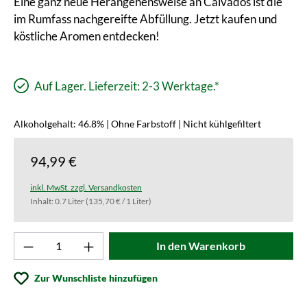
Eine ganz neue Herangehensweise an Calvados ist die
im Rumfass nachgereifte Abfüllung. Jetzt kaufen und
köstliche Aromen entdecken!
Auf Lager. Lieferzeit: 2-3 Werktage.*
Alkoholgehalt: 46.8% | Ohne Farbstoff | Nicht kühlgefiltert
94,99 €
inkl. MwSt. zzgl. Versandkosten
Inhalt:
0.7 Liter
(135,70 € / 1 Liter)
Produkt Anzahl: Gib den gewünschten Wert ei
In den Warenkorb
Zur Wunschliste hinzufügen