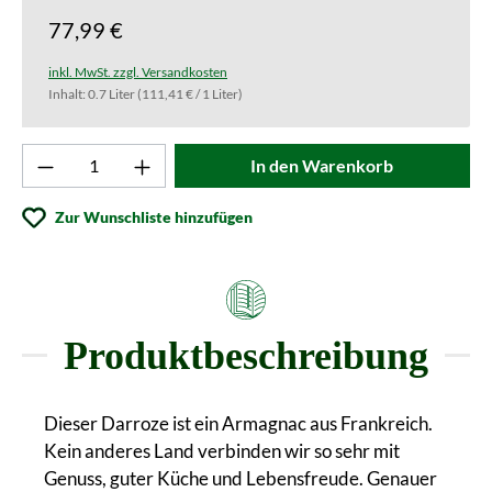
77,99 €
inkl. MwSt. zzgl. Versandkosten
Inhalt:
0.7 Liter
(111,41 € / 1 Liter)
Produkt Anzahl: Gib den gewünschten Wert ei
In den Warenkorb
Zur Wunschliste hinzufügen
Produktbeschreibung
Dieser Darroze ist ein Armagnac aus Frankreich.
Kein anderes Land verbinden wir so sehr mit
Genuss, guter Küche und Lebensfreude. Genauer