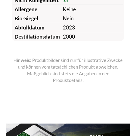
Nicht Kühlgefiltert
Ja
Allergene
Keine
Bio-Siegel
Nein
Abfülldatum
2023
Destillationsdatum
2000
Hinweis
: Produktbilder sind nur für illustrative Zwecke
und können vom tatsächlichen Produkt abweichen.
Maßgeblich sind stets die Angaben in den
Produktdetails.