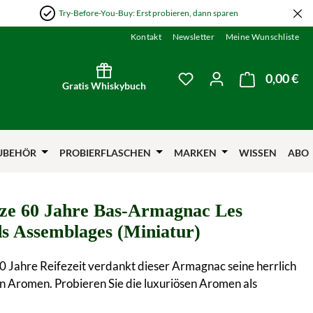
Try-Before-You-Buy: Erst probieren, dann sparen
Kontakt
Newsletter
Meine Wunschliste
0,00 €
Wa
Du hast 0 Produkte auf
Gratis Whiskybuch
UBEHÖR
PROBIERFLASCHEN
MARKEN
WISSEN
ABO
ze 60 Jahre Bas-Armagnac Les
s Assemblages (Miniatur)
 Jahre Reifezeit verdankt dieser Armagnac seine herrlich
 Aromen. Probieren Sie die luxuriösen Aromen als
!