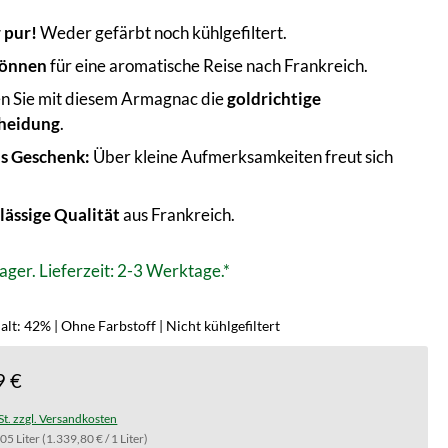
 pur!
Weder gefärbt noch kühlgefiltert.
gönnen
für eine aromatische Reise nach Frankreich.
en Sie mit diesem Armagnac die
goldrichtige
heidung
.
ls Geschenk:
Über kleine Aufmerksamkeiten freut sich
!
lässige
Qualität
aus Frankreich.
ager. Lieferzeit: 2-3 Werktage.*
lt: 42% | Ohne Farbstoff | Nicht kühlgefiltert
9 €
St. zzgl. Versandkosten
.05 Liter
(1.339,80 € / 1 Liter)