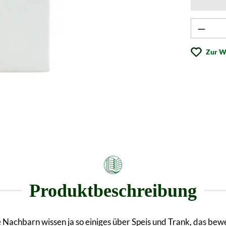
Produk
Zur W
Produktbeschreibung
 Nachbarn wissen ja so einiges über Speis und Trank, das be