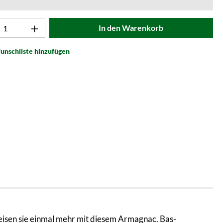
t Anzahl: Gib den gewünschten Wert ein od
In den Warenkorb
unschliste hinzufügen
weisen sie einmal mehr mit diesem Armagnac. Bas-