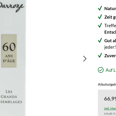
Natur
Zeit 
Treff
Entsc
Gut a
jeder
Zuver
Auf L
Alkoholgeha
66,9
inkl. Mw
Inhalt:
0