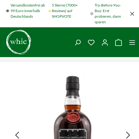
Versandkostenfrei ab
5 Sterne (7000+
Try-Before-You-
Zum Hauptinhalt springen
99 Euro innerhalb
Reviews) auf
Buy: Erst
Deutschlands
SHOPVOTE
probieren, dann
sparen
Du hast 0 Produkte
Warenko
Bildergalerie überspringen