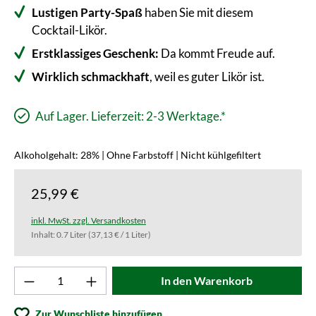
Lustigen Party-Spaß
haben Sie mit diesem
Cocktail-Likör.
Erstklassiges Geschenk:
Da kommt Freude auf.
Wirklich schmackhaft
, weil es guter Likör ist.
Auf Lager. Lieferzeit: 2-3 Werktage.*
Alkoholgehalt: 28% | Ohne Farbstoff | Nicht kühlgefiltert
25,99 €
inkl. MwSt. zzgl. Versandkosten
Inhalt:
0.7 Liter
(37,13 € / 1 Liter)
Produkt Anzahl: Gib den gewünschten Wert ei
In den Warenkorb
Zur Wunschliste hinzufügen