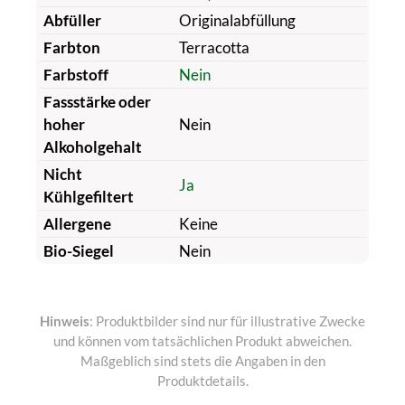
Abfüller
Originalabfüllung
Farbton
Terracotta
Farbstoff
Nein
Fassstärke oder
hoher
Nein
Alkoholgehalt
Nicht
Ja
Kühlgefiltert
Allergene
Keine
Bio-Siegel
Nein
Hinweis
: Produktbilder sind nur für illustrative Zwecke
und können vom tatsächlichen Produkt abweichen.
Maßgeblich sind stets die Angaben in den
Produktdetails.