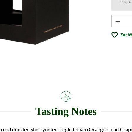
Inhalt:
0
Produk
Zur W
Tasting Notes
n und dunklen Sherrynoten, begleitet von Orangen- und Grap