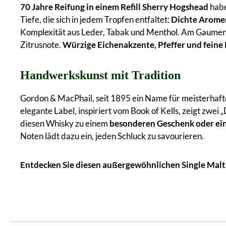
70 Jahre Reifung in einem Refill Sherry Hogshead
habe
Tiefe, die sich in jedem Tropfen entfaltet:
Dichte Aromen
Komplexität aus Leder, Tabak und Menthol. Am Gaumen z
Zitrusnote.
Würzige Eichenakzente, Pfeffer und feine
Handwerkskunst mit Tradition
Gordon & MacPhail, seit 1895 ein Name für meisterhafte
elegante Label, inspiriert vom Book of Kells, zeigt zwe
diesen Whisky zu einem
besonderen Geschenk oder ein
Noten lädt dazu ein, jeden Schluck zu savourieren.
Entdecken Sie diesen außergewöhnlichen Single Malt