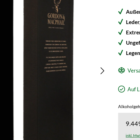
Außer
Leder
Extre
Ungef
Legen
Versa
Auf L
Alkoholgeh
9.44
inkl. Mw