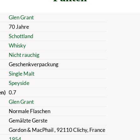
Glen Grant
70 Jahre
Schottland
Whisky
Nicht rauchig
Geschenkverpackung
Single Malt
Speyside
en)
0.7
Glen Grant
Normale Flaschen
Gemälzte Gerste
Gordon & MacPhail , 92110 Clichy, France
1954