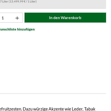
.7 Liter
(13.499,99 € / 1 Liter)
t Anzahl: Gib den gewünschten Wert ein od
In den Warenkorb
unschliste hinzufügen
efruitzesten. Dazu würzige Akzente wie Leder, Tabak