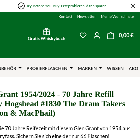
Try-Before-You-Buy: Erst probieren, dann sparen
Kontakt
Newsletter
Meine Wunschliste
0,00 €
Wa
Du hast 0 Produkte auf
Gratis Whiskybuch
UBEHÖR
PROBIERFLASCHEN
MARKEN
WISSEN
ABO
rant 1954/2024 - 70 Jahre Refill
y Hogshead #1830 The Dram Takers
on & MacPhail)
ie 70 Jahre Reifezeit mit diesem Glen Grant von 1954 aus
yfass. Sichern Sie sich eine der nur 66 Flaschen!