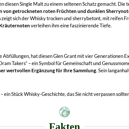
n diesen Single Malt zu einem seltenen Schatz gemacht. Die te
 von getrockneten roten Früchten und dunklen Sherryno
eigt sich der Whisky trocken und sherrybetont, mit reifen Fr
 Kräuternoten
verleihen ihm eine faszinierende Tiefe.
 Abfüllungen, hat diesen Glen Grant mit vier Generationen Ex
i „Dram Takers“ – ein Symbol für Gemeinschaft und Genussmome
er wertvollen Ergänzung für Ihre Sammlung
. Sein langanha
– ein Stück Whisky-Geschichte, das Sie nicht verpassen sollten
Fakten