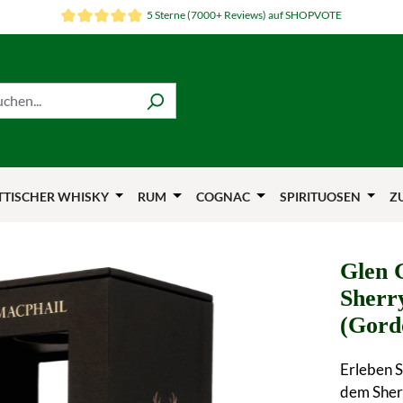
5 Sterne (7000+ Reviews) auf SHOPVOTE
TTISCHER WHISKY
RUM
COGNAC
SPIRITUOSEN
Z
Glen G
Sherr
(Gord
Erleben S
dem Sherr