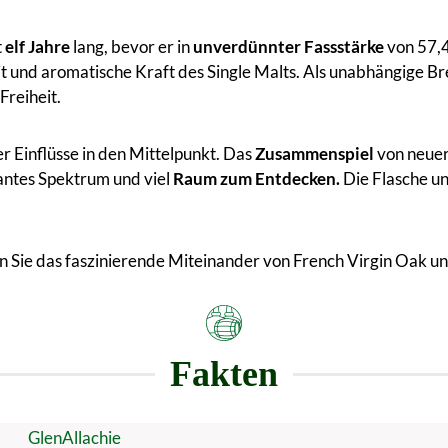
t
elf Jahre
lang, bevor er in
unverdünnter Fassstärke
von 57,4
it und aromatische Kraft des Single Malts. Als unabhängige Br
Freiheit.
er Einflüsse in den Mittelpunkt. Das
Zusammenspiel
von neuer
antes Spektrum und viel
Raum zum Entdecken.
Die Flasche u
n Sie das faszinierende Miteinander von French Virgin Oak u
Fakten
GlenAllachie