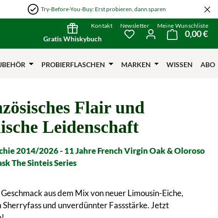
Try-Before-You-Buy: Erst probieren, dann sparen
Kontakt
Newsletter
Meine Wunschliste
0,00 €
Wa
Du hast 0 Produkte auf
Gratis Whiskybuch
UBEHÖR
PROBIERFLASCHEN
MARKEN
WISSEN
ABO
zösisches Flair und
ische Leidenschaft
chie 2014/2026 - 11 Jahre French Virgin Oak & Oloroso
sk The Sinteis Series
r Geschmack aus dem Mix von neuer Limousin-Eiche,
Sherryfass und unverdünnter Fassstärke. Jetzt
n!