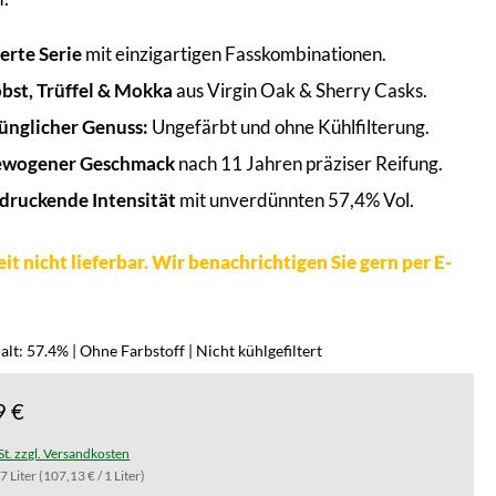
ierte Serie
mit einzigartigen Fasskombinationen.
bst, Trüffel & Mokka
aus Virgin Oak & Sherry Casks.
ünglicher Genuss:
Ungefärbt und ohne Kühlfilterung.
ewogener Geschmack
nach 11 Jahren präziser Reifung.
druckende Intensität
mit unverdünnten 57,4% Vol.
it nicht lieferbar. Wir benachrichtigen Sie gern per E-
lt: 57.4% | Ohne Farbstoff | Nicht kühlgefiltert
9 €
St. zzgl. Versandkosten
.7 Liter
(107,13 € / 1 Liter)