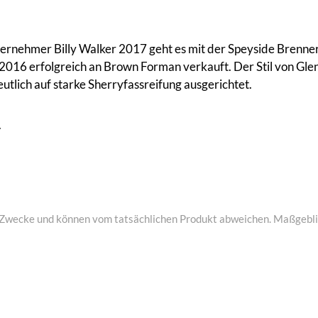
nehmer Billy Walker 2017 geht es mit der Speyside Brennerei 
2016 erfolgreich an Brown Forman verkauft. Der Stil von Glenal
lich auf starke Sherryfassreifung ausgerichtet.
.
ive Zwecke und können vom tatsächlichen Produkt abweichen. Maßgeblic