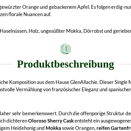
gewürzter Orange und gebackenem Apfel. Es folgen erdig-nus
tzen florale Nuancen auf.
n Haselnüssen, Holz, ungesüßter Mokka, Dörrobst und gerieb
Produktbeschreibung
che Komposition aus dem Hause GlenAllachie. Dieser Single M
nstvolle Vermählung von französischer Eleganz und spanische
daher sehr bemerkenswert. Durch die offenporige Struktur der
ich dichteren
Oloroso Sherry Cask
entsteht ein ausgewogenes
ftigem Heidehonig und
Mokka
sowie Orangen,
reifen Gartenf