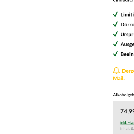
Limit
Dörro
Urspr
Ausg
Beein
Derze
Mail.
Alkoholgeha
74,9
inkl. Mw
Inhalt:
0