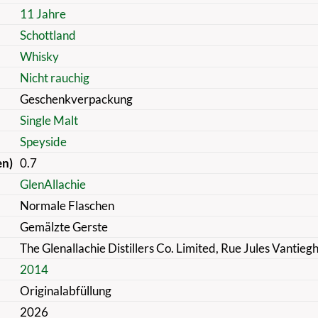
11 Jahre
Schottland
Whisky
Nicht rauchig
Geschenkverpackung
Single Malt
Speyside
en)
0.7
GlenAllachie
Normale Flaschen
Gemälzte Gerste
The Glenallachie Distillers Co. Limited, Rue Jules Vantie
2014
Originalabfüllung
2026