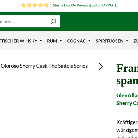
5 Sterne (7000+ Reviews) auf SHOPVOTE
TTISCHER WHISKY
RUM
COGNAC
SPIRITUOSEN
Z
Fran
span
GlenAlla
Sherry Ca
Kräftige
würzigem 
einkaufe