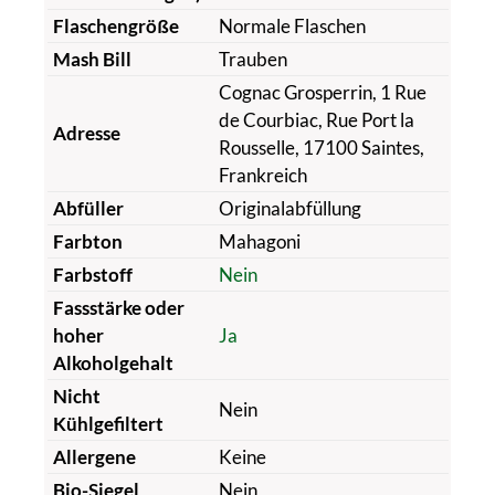
Flaschengröße
Normale Flaschen
Mash Bill
Trauben
Cognac Grosperrin, 1 Rue
de Courbiac, Rue Port la
Adresse
Rousselle, 17100 Saintes,
Frankreich
Abfüller
Originalabfüllung
Farbton
Mahagoni
Farbstoff
Nein
Fassstärke oder
hoher
Ja
Alkoholgehalt
Nicht
Nein
Kühlgefiltert
Allergene
Keine
Bio-Siegel
Nein