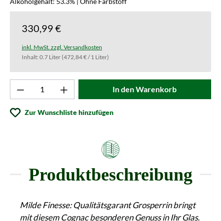
Alkoholgehalt: 53.3% | Ohne Farbstoff
330,99 €
inkl. MwSt. zzgl. Versandkosten
Inhalt:
0.7 Liter
(472,84 € / 1 Liter)
Produkt Anzahl: Gib den gewünschten Wert ei
In den Warenkorb
Zur Wunschliste hinzufügen
Produktbeschreibung
Milde Finesse: Qualitätsgarant Grosperrin bringt
mit diesem Cognac besonderen Genuss in Ihr Glas.