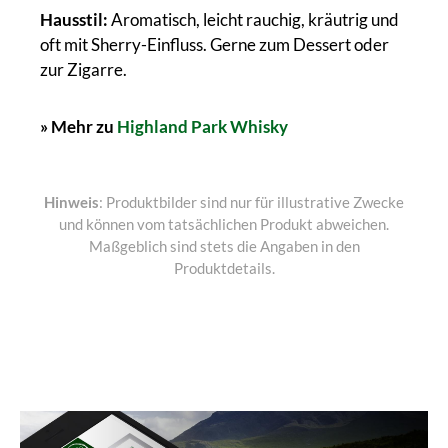
Hausstil:
Aromatisch, leicht rauchig, kräutrig und
oft mit Sherry-Einfluss. Gerne zum Dessert oder
zur Zigarre.
» Mehr zu
Highland Park Whisky
Hinweis
: Produktbilder sind nur für illustrative Zwecke
und können vom tatsächlichen Produkt abweichen.
Maßgeblich sind stets die Angaben in den
Produktdetails.