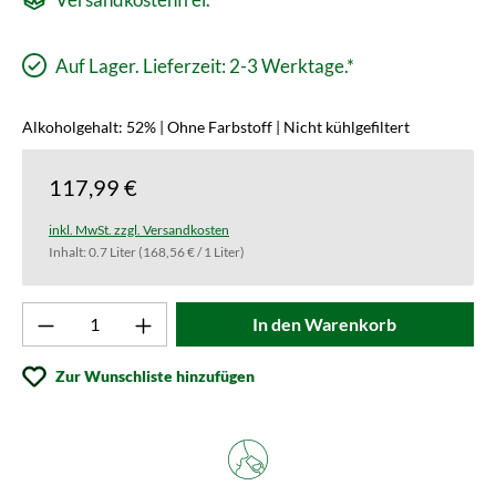
Auf Lager. Lieferzeit: 2-3 Werktage.*
Alkoholgehalt: 52% | Ohne Farbstoff | Nicht kühlgefiltert
117,99 €
inkl. MwSt. zzgl. Versandkosten
Inhalt:
0.7 Liter
(168,56 € / 1 Liter)
Produkt Anzahl: Gib den gewünschten Wert ei
In den Warenkorb
Zur Wunschliste hinzufügen