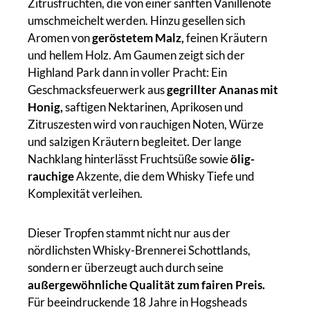
Zitrusfrüchten, die von einer sanften Vanillenote
umschmeichelt werden. Hinzu gesellen sich
Aromen von
geröstetem Malz,
feinen Kräutern
und hellem Holz. Am Gaumen zeigt sich der
Highland Park dann in voller Pracht: Ein
Geschmacksfeuerwerk aus
gegrillter Ananas mit
Honig,
saftigen Nektarinen, Aprikosen und
Zitruszesten wird von rauchigen Noten, Würze
und salzigen Kräutern begleitet. Der lange
Nachklang hinterlässt Fruchtsüße sowie
ölig-
rauchige
Akzente, die dem Whisky Tiefe und
Komplexität verleihen.
Dieser Tropfen stammt nicht nur aus der
nördlichsten Whisky-Brennerei Schottlands,
sondern er überzeugt auch durch seine
außergewöhnliche Qualität zum fairen Preis.
Für beeindruckende 18 Jahre in Hogsheads