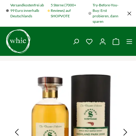
Versandkostenfrei ab
5 Sterne (7000+
Try-Before-You-
Zum Hauptinhalt springen
99 Euro innerhalb
Reviews) auf
Buy: Erst
Deutschlands
SHOPVOTE
probieren, dann
sparen
Du hast 0 Produkte
Warenko
Bildergalerie überspringen