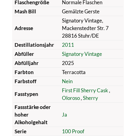
Flaschengröße
Normale Flaschen
Mash Bill
Gemälzte Gerste
Signatory Vintage,
Adresse
Mackenstedter Str. 7
28816 Stuhr/DE
Destillationsjahr
2011
Abfüller
Signatory Vintage
Abfülljahr
2025
Farbton
Terracotta
Farbstoff
Nein
First Fill Sherry Cask
,
Fasstypen
Oloroso
,
Sherry
Fassstärke oder
hoher
Ja
Alkoholgehalt
Serie
100 Proof