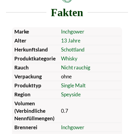
Fakten
Marke
Inchgower
Alter
13 Jahre
Herkunftsland
Schottland
Produktkategorie
Whisky
Rauch
Nicht rauchig
Verpackung
ohne
Produkttyp
Single Malt
Region
Speyside
Volumen
(Verbindliche
0.7
Nennfüllmengen)
Brennerei
Inchgower