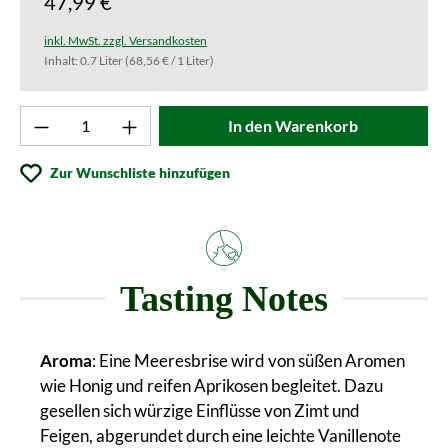
47,99 €
inkl. MwSt. zzgl. Versandkosten
Inhalt:
0.7 Liter
(68,56 € / 1 Liter)
Produkt Anzahl: Gib den gewünschten Wert ei
In den Warenkorb
Zur Wunschliste hinzufügen
Tasting Notes
Aroma
: Eine Meeresbrise wird von süßen Aromen
wie Honig und reifen Aprikosen begleitet. Dazu
gesellen sich würzige Einflüsse von Zimt und
Feigen, abgerundet durch eine leichte Vanillenote