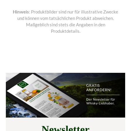
Hinweis
: Produktbilder sind nur für illustrative Zwecke
und können vom tatsächlichen Produkt abweichen.
Maßgeblich sind stets die Angaben in den
Produktdetails.
Newsletter