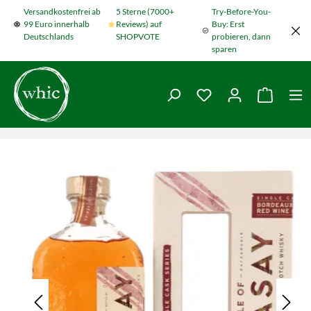
Versandkostenfrei ab
5 Sterne (7000+
Try-Before-You-
Zum Hauptinhalt springen
99 Euro innerhalb
Reviews) auf
Buy: Erst
Deutschlands
SHOPVOTE
probieren, dann
sparen
Du hast 0 Produkte
Warenko
Bildergalerie überspringen