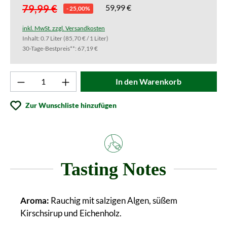
79,99 €
59,99 €
- 25,00%
inkl. MwSt. zzgl. Versandkosten
Inhalt:
0.7 Liter
(85,70 € / 1 Liter)
30-Tage-Bestpreis**: 67,19 €
Produkt Anzahl: Gib den gewünschten Wert ei
In den Warenkorb
Zur Wunschliste hinzufügen
Tasting Notes
Aroma:
Rauchig mit salzigen Algen, süßem
Kirschsirup und Eichenholz.