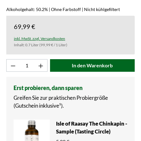
Alkoholgehalt: 50.2% | Ohne Farbstoff | Nicht kühlgefiltert
69,99 €
inkl. MwSt. zzgl. Versandkosten
Inhalt:
0.7 Liter
(99,99 € / 1 Liter)
Produkt Anzahl: Gib den gewünschten Wert ei
In den Warenkorb
Erst probieren, dann sparen
Greifen Sie zur praktischen Probiergröße
(Gutschein inklusive¹).
Isle of Raasay The Chinkapin -
Sample (Tasting Circle)