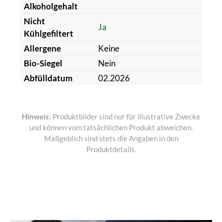
Alkoholgehalt
Nicht
Ja
Kühlgefiltert
Allergene
Keine
Bio-Siegel
Nein
Abfülldatum
02.2026
Hinweis
: Produktbilder sind nur für illustrative Zwecke
und können vom tatsächlichen Produkt abweichen.
Maßgeblich sind stets die Angaben in den
Produktdetails.