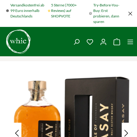
Versandkostenfrei ab
5 Sterne (7000+
Try-Before-You-
Zum Hauptinhalt springen
99 Euro innerhalb
Reviews) auf
Buy: Erst
Deutschlands
SHOPVOTE
probieren, dann
sparen
Du hast 0 Produkte
Warenko
Bildergalerie überspringen