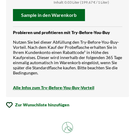
Inhalt:
0.03 Liter
(199,67 € / 1 Liter)
Sample in den Warenkorb
Probieren und profitieren mit Try-Before-You-Buy
Nutzen Sie bei dieser Abfüllung den Try-Before-You-Buy-
Vorteil. Nach dem Kauf der Probeflasche erhalten Sie in
Ihrem Kundenkonto einen Rabattcode¹ in Höhe des
Kaufpreises. Dieser wird innerhalb der folgenden 365 Tage
einmalig automatisch im Warenkorb eingelöst, wenn Sie
später die Standardflasche kaufen. Bitte beachten Sie die
Bedingungen.
Alle Infos zum Try-Before-You-Buy-Vorteil
Zur Wunschliste hinzufügen