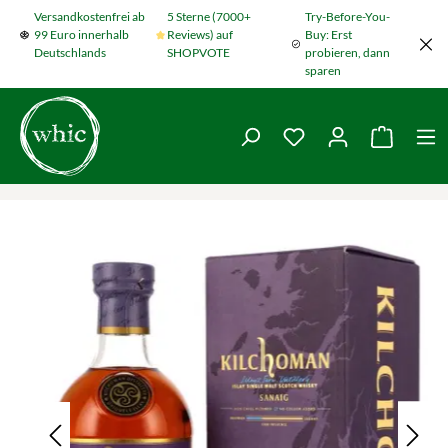
Versandkostenfrei ab
5 Sterne (7000+
Try-Before-You-
Zum Hauptinhalt springen
99 Euro innerhalb
Reviews) auf
Buy: Erst
Deutschlands
SHOPVOTE
probieren, dann
sparen
Du hast 0 Produkte
Warenko
Bildergalerie überspringen