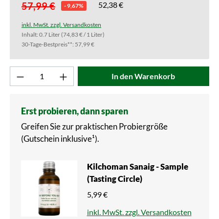
57,99 €
52,38 €
- 9,67%
inkl. MwSt. zzgl. Versandkosten
Inhalt:
0.7 Liter
(74,83 € / 1 Liter)
30-Tage-Bestpreis**: 57,99 €
Produkt Anzahl: Gib den gewünschten Wert ei
In den Warenkorb
Erst probieren, dann sparen
Greifen Sie zur praktischen Probiergröße
(Gutschein inklusive¹).
Kilchoman Sanaig - Sample
(Tasting Circle)
5,99 €
inkl. MwSt. zzgl. Versandkosten