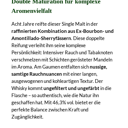
Double Maturation für komplexe
Aromenvielfalt
Acht Jahre reifte dieser Single Malt in der
raffinierten Kombination aus Ex-Bourbon- und
Amontillado-Sherryfässern
. Diese doppelte
Reifung verleiht ihm seine komplexe
Persönlichkeit: Intensiver Rauch und Tabaknoten
verschmelzen mit Schichten gerösteter Mandeln
im Aroma. Am Gaumen entfalten sich
nussige,
samtige Rauchnuancen
mit einer langen,
ausgewogenen und kohleartigen Textur. Der
Whisky kommt
ungefiltert und ungefärbt
in die
Flasche – so authentisch, wie die Natur ihn
geschaffen hat. Mit 46,3% vol. bietet er die
perfekte Balance zwischen Kraft und
Zugänglichkeit.