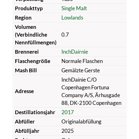
Produkttyp
Single Malt
Region
Lowlands
Volumen
(Verbindliche
0.7
Nennfüllmengen)
Brennerei
InchDairnie
Flaschengröße
Normale Flaschen
Mash Bill
Gemälzte Gerste
InchDainie C/O
Copenhagen Fortuna
Adresse
Company A/S, Ärhusgade
88, DK-2100 Copenhagen
Destillationsjahr
2017
Abfüller
Originalabfüllung
Abfülljahr
2025