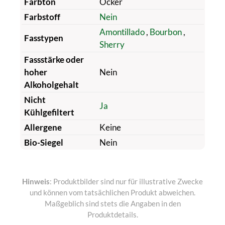
Farbton
Ocker
Farbstoff
Nein
Amontillado
,
Bourbon
,
Fasstypen
Sherry
Fassstärke oder
hoher
Nein
Alkoholgehalt
Nicht
Ja
Kühlgefiltert
Allergene
Keine
Bio-Siegel
Nein
Hinweis
: Produktbilder sind nur für illustrative Zwecke
und können vom tatsächlichen Produkt abweichen.
Maßgeblich sind stets die Angaben in den
Produktdetails.