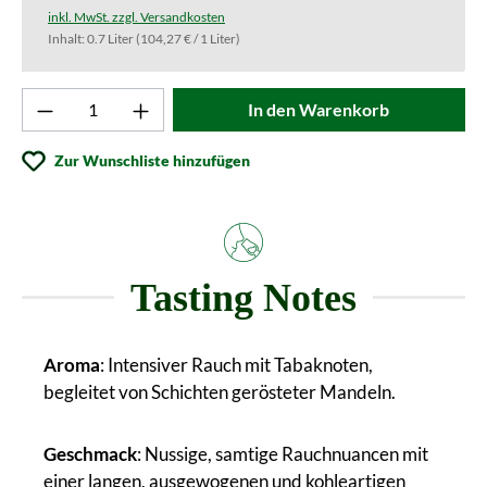
inkl. MwSt. zzgl. Versandkosten
Inhalt:
0.7 Liter
(104,27 € / 1 Liter)
Produkt Anzahl: Gib den gewünschten Wert ei
In den Warenkorb
Zur Wunschliste hinzufügen
Tasting Notes
Aroma
: Intensiver Rauch mit Tabaknoten,
begleitet von Schichten gerösteter Mandeln.
Geschmack
: Nussige, samtige Rauchnuancen mit
einer langen, ausgewogenen und kohleartigen