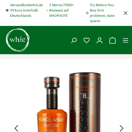
Versandkostenfrei ab
5 Sterne (7000+
Try-Before-You-
Zum Hauptinhalt springen
99 Euro innerhalb
Reviews) auf
Buy: Erst
Deutschlands
SHOPVOTE
probieren, dann
sparen
Du hast 0 Produkte
Warenko
Bildergalerie überspringen