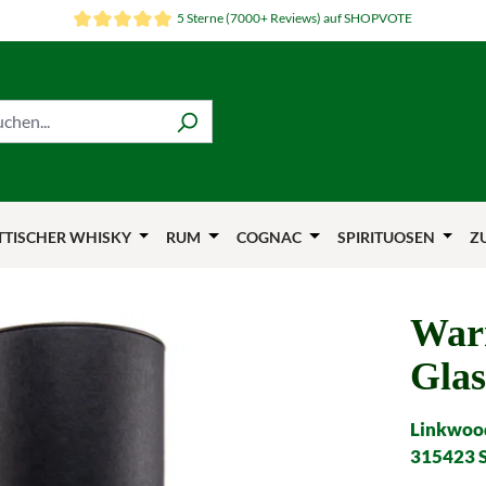
5 Sterne (7000+ Reviews) auf SHOPVOTE
TTISCHER WHISKY
RUM
COGNAC
SPIRITUOSEN
Z
War
Gla
Linkwood
315423 Sp