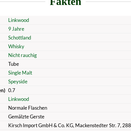
Fakten
Linkwood
9 Jahre
Schottland
Whisky
Nicht rauchig
Tube
Single Malt
Speyside
en)
0.7
Linkwood
Normale Flaschen
Gemälzte Gerste
Kirsch Import GmbH & Co. KG, Mackenstedter Str. 7, 28