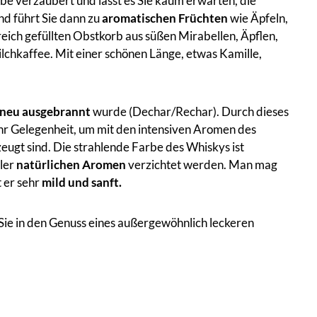
be verzaubert und lässt es Sie kaum erwarten, die
d führt Sie dann zu
aromatischen Früchten
wie Äpfeln,
reich gefüllten Obstkorb aus süßen Mirabellen, Äpflen,
lchkaffee. Mit einer schönen Länge, etwas Kamille,
neu ausgebrannt
wurde (Dechar/Rechar). Durch dieses
mehr Gelegenheit, um mit den intensiven Aromen des
zeugt sind. Die strahlende Farbe des Whiskys ist
ller
natürlichen Aromen
verzichtet werden. Man mag
 er sehr
mild und sanft.
Sie in den Genuss eines außergewöhnlich leckeren