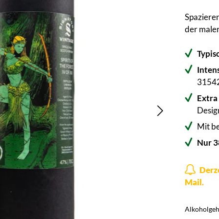
Spaziere
der maler
Typis
Inten
3154
Extra
Desig
Mit b
Nur 3
Derze
Mail.
Alkoholgeha