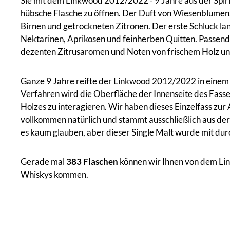
Sie mit dem Linkwood 2012/2022 - 9 Jahre aus der Spirit
hübsche Flasche zu öffnen. Der Duft von Wiesenblumen,
Birnen und getrockneten Zitronen. Der erste Schluck la
Nektarinen, Aprikosen und feinherben Quitten. Passend 
dezenten Zitrusaromen und Noten von frischem Holz u
Ganze 9 Jahre reifte der Linkwood 2012/2022 in einem 
Verfahren wird die Oberfläche der Innenseite des Fasses
Holzes zu interagieren. Wir haben dieses Einzelfass zur 
vollkommen natürlich und stammt ausschließlich aus der 
es kaum glauben, aber dieser Single Malt wurde mit durc
Gerade mal
383 Flaschen
können wir Ihnen von dem Link
Whiskys kommen.