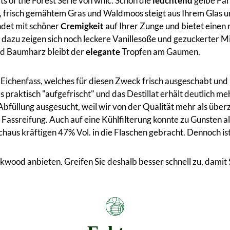
s of the Forest Serie von whic. Schon die
leuchtend
gelbe Far
 frisch gemähtem Gras und Waldmoos steigt aus Ihrem Glas un
ndet mit schöner
Cremigkeit
auf Ihrer Zunge und bietet einen 
dazu zeigen sich noch leckere Vanillesoße und gezuckerter Mi
nd Baumharz bleibt der
elegante
Tropfen am Gaumen.
Eichenfass, welches für diesen Zweck frisch ausgeschabt und
 praktisch "aufgefrischt" und das Destillat erhält deutlich 
Abfüllung ausgesucht, weil wir von der Qualität mehr als über
Fassreifung. Auch auf eine Kühlfilterung konnte zu Gunsten a
haus kräftigen 47% Vol. in die Flaschen gebracht. Dennoch ist
wood anbieten. Greifen Sie deshalb besser schnell zu, damit 