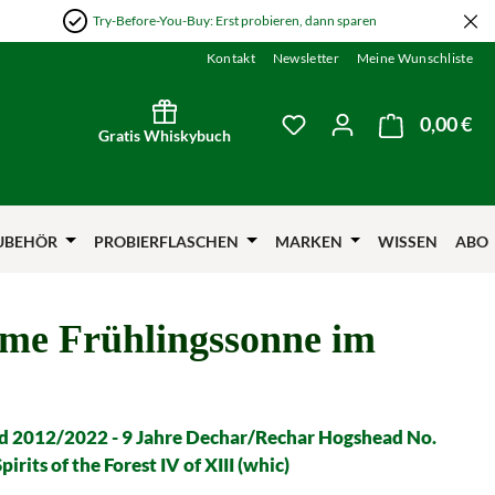
Try-Before-You-Buy: Erst probieren, dann sparen
Kontakt
Newsletter
Meine Wunschliste
0,00 €
Wa
Du hast 0 Produkte auf
Gratis Whiskybuch
UBEHÖR
PROBIERFLASCHEN
MARKEN
WISSEN
ABO
me Frühlingssonne im
s
 2012/2022 - 9 Jahre Dechar/Rechar Hogshead No.
irits of the Forest IV of XIII (whic)