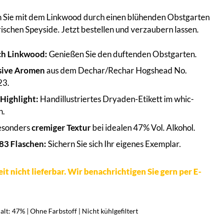
n Sie mit dem Linkwood durch einen blühenden Obstgarten
ischen Speyside. Jetzt bestellen und verzaubern lassen.
ch Linkwood:
Genießen Sie den duftenden Obstgarten.
sive Aromen
aus dem Dechar/Rechar Hogshead No.
23.
 Highlight:
Handillustriertes Dryaden-Etikett im whic-
n.
esonders
cremiger Textur
bei idealen 47% Vol. Alkohol.
83 Flaschen:
Sichern Sie sich Ihr eigenes Exemplar.
it nicht lieferbar. Wir benachrichtigen Sie gern per E-
lt: 47% | Ohne Farbstoff | Nicht kühlgefiltert