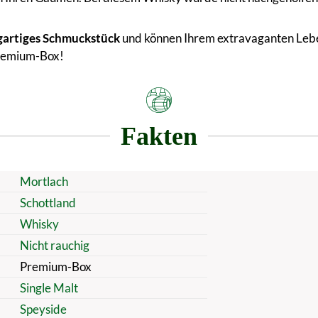
gartiges Schmuckstück
und können Ihrem extravaganten Lebe
Premium-Box!
Fakten
Mortlach
Schottland
Whisky
Nicht rauchig
Premium-Box
Single Malt
Speyside