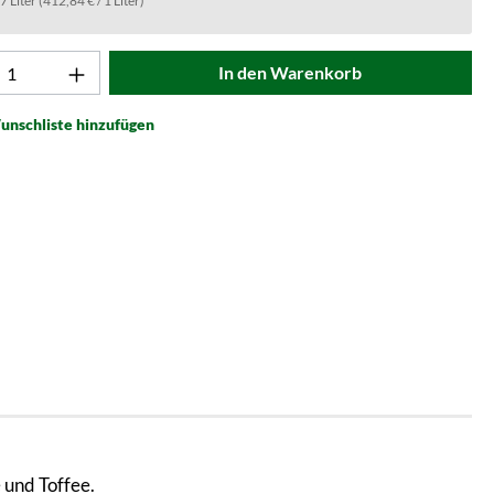
.7 Liter
(412,84 € / 1 Liter)
t Anzahl: Gib den gewünschten Wert ein od
In den Warenkorb
unschliste hinzufügen
 und Toffee.