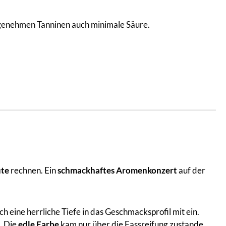
ngenehmen Tanninen auch minimale Säure.
üte
rechnen. Ein
schmackhaftes Aromenkonzert
auf der
ch eine herrliche Tiefe in das Geschmacksprofil mit ein.
. Die
edle Farbe
kam nur über die Fassreifung zustande.