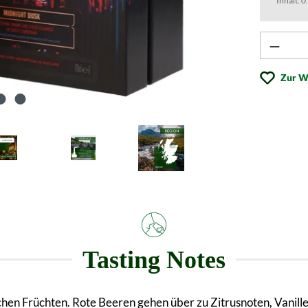
Inhalt:
0
Produk
Zur W
Tasting Notes
hen Früchten. Rote Beeren gehen über zu Zitrusnoten, Vanille