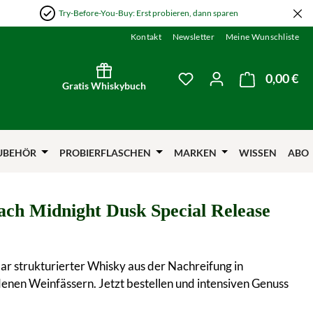
Try-Before-You-Buy: Erst probieren, dann sparen
Kontakt
Newsletter
Meine Wunschliste
0,00 €
Wa
Du hast 0 Produkte auf
Gratis Whiskybuch
UBEHÖR
PROBIERFLASCHEN
MARKEN
WISSEN
ABO
ach Midnight Dusk Special Release
r strukturierter Whisky aus der Nachreifung in
enen Weinfässern. Jetzt bestellen und intensiven Genuss