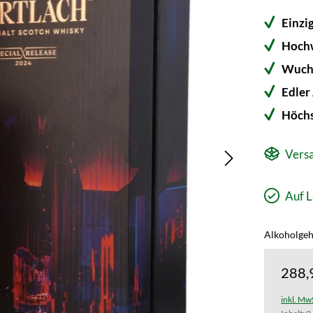
Einzi
Hochw
Wucht
Edler
Höchs
Versa
Auf L
Alkoholgeha
288,
inkl. Mw