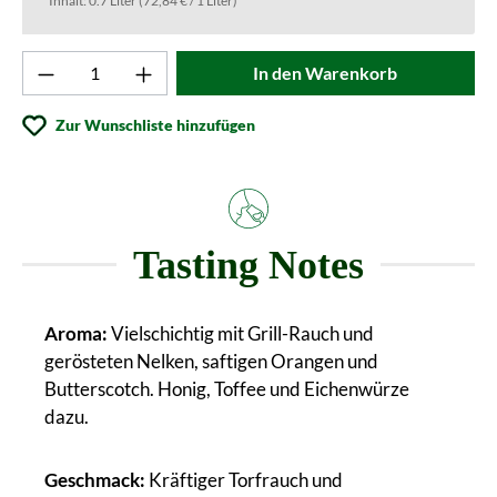
Inhalt:
0.7 Liter
(72,84 € / 1 Liter)
Produkt Anzahl: Gib den gewünschten Wert ei
In den Warenkorb
Zur Wunschliste hinzufügen
Tasting Notes
Aroma:
Vielschichtig mit Grill-Rauch und
gerösteten Nelken, saftigen Orangen und
Butterscotch. Honig, Toffee und Eichenwürze
dazu.
Geschmack:
Kräftiger Torfrauch und