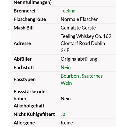
Nennfüllmengen)
Brennerei
Teeling
Flaschengröße
Normale Flaschen
Mash Bill
Gemälzte Gerste
Teeling Whiskey Co. 162
Adresse
Clontarf Road Dublin
3/IE
Abfüller
Originalabfüllung
Farbstoff
Nein
Bourbon
,
Sauternes
,
Fasstypen
Wein
Fassstärke oder
hoher
Nein
Alkoholgehalt
Nicht Kühlgefiltert
Ja
Allergene
Keine