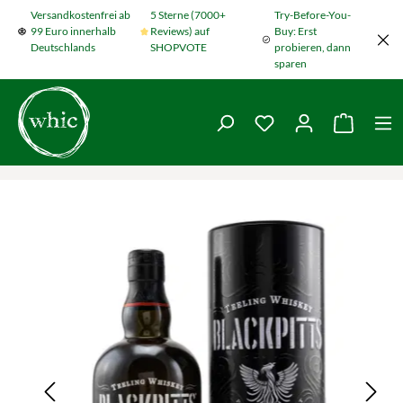
Versandkostenfrei ab
5 Sterne (7000+
Try-Before-You-
Zum Hauptinhalt springen
99 Euro innerhalb
Reviews) auf
Buy: Erst
Deutschlands
SHOPVOTE
probieren, dann
sparen
Du hast 0 Produkte
Warenko
Bildergalerie überspringen