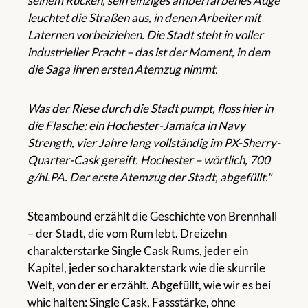
seinem Rücken, sein einziges amberfarbenes Auge
leuchtet die Straßen aus, in denen Arbeiter mit
Laternen vorbeiziehen. Die Stadt steht in voller
industrieller Pracht – das ist der Moment, in dem
die Saga ihren ersten Atemzug nimmt.
Was der Riese durch die Stadt pumpt, floss hier in
die Flasche: ein Hochester-Jamaica in Navy
Strength, vier Jahre lang vollständig im PX-Sherry-
Quarter-Cask gereift. Hochester – wörtlich, 700
g/hLPA. Der erste Atemzug der Stadt, abgefüllt."
Steambound erzählt die Geschichte von Brennhall
– der Stadt, die vom Rum lebt. Dreizehn
charakterstarke Single Cask Rums, jeder ein
Kapitel, jeder so charakterstark wie die skurrile
Welt, von der er erzählt. Abgefüllt, wie wir es bei
whic halten: Single Cask, Fassstärke, ohne