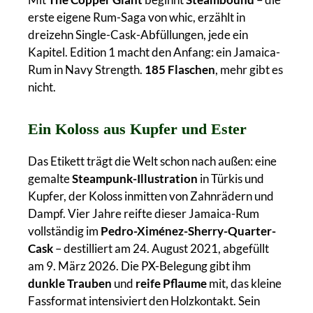
erste eigene Rum-Saga von whic, erzählt in
dreizehn Single-Cask-Abfüllungen, jede ein
Kapitel. Edition 1 macht den Anfang: ein Jamaica-
Rum in Navy Strength.
185 Flaschen
, mehr gibt es
nicht.
Ein Koloss aus Kupfer und Ester
Das Etikett trägt die Welt schon nach außen: eine
gemalte
Steampunk-Illustration
in Türkis und
Kupfer, der Koloss inmitten von Zahnrädern und
Dampf. Vier Jahre reifte dieser Jamaica-Rum
vollständig im
Pedro-Ximénez-Sherry-Quarter-
Cask
– destilliert am 24. August 2021, abgefüllt
am 9. März 2026. Die PX-Belegung gibt ihm
dunkle Trauben
und
reife Pflaume
mit, das kleine
Fassformat intensiviert den Holzkontakt. Sein