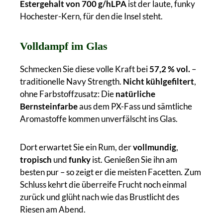
Estergehalt von 700 g/hLPA
ist der laute, funky
Hochester-Kern, für den die Insel steht.
Volldampf im Glas
Schmecken Sie diese volle Kraft bei
57,2 % vol.
–
traditionelle Navy Strength.
Nicht kühlgefiltert
,
ohne Farbstoffzusatz: Die
natürliche
Bernsteinfarbe
aus dem PX-Fass und sämtliche
Aromastoffe kommen unverfälscht ins Glas.
Dort erwartet Sie ein Rum, der
vollmundig
,
tropisch
und
funky
ist. Genießen Sie ihn am
besten pur – so zeigt er die meisten Facetten. Zum
Schluss kehrt die überreife Frucht noch einmal
zurück und glüht nach wie das Brustlicht des
Riesen am Abend.