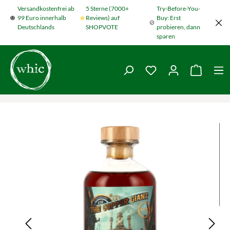
Versandkostenfrei ab
5 Sterne (7000+
Try-Before-You-
Zum Hauptinhalt springen
99 Euro innerhalb
Reviews) auf
Buy: Erst
Deutschlands
SHOPVOTE
probieren, dann
sparen
Du hast 0 Produkte
Warenko
Bildergalerie überspringen