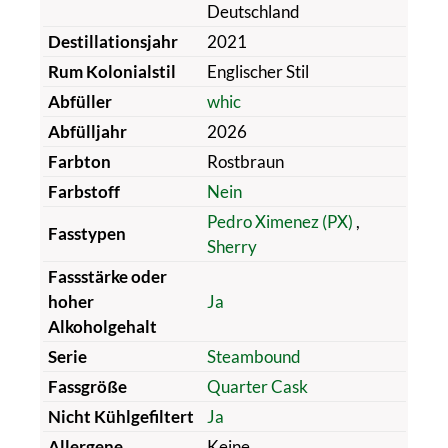
Deutschland
Destillationsjahr
2021
Rum Kolonialstil
Englischer Stil
Abfüller
whic
Abfülljahr
2026
Farbton
Rostbraun
Farbstoff
Nein
Pedro Ximenez (PX)
,
Fasstypen
Sherry
Fassstärke oder
hoher
Ja
Alkoholgehalt
Serie
Steambound
Fassgröße
Quarter Cask
Nicht Kühlgefiltert
Ja
Allergene
Keine