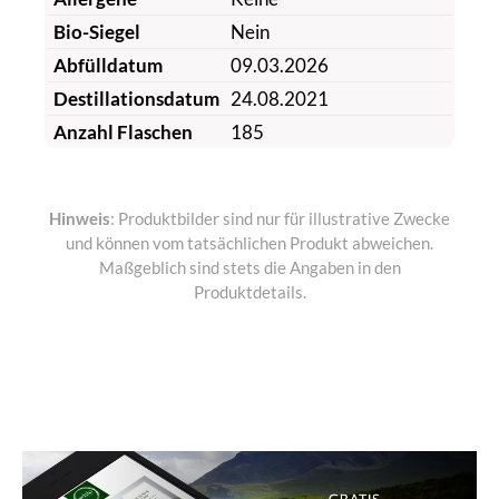
Bio-Siegel
Nein
Abfülldatum
09.03.2026
Destillationsdatum
24.08.2021
Anzahl Flaschen
185
Hinweis
: Produktbilder sind nur für illustrative Zwecke
und können vom tatsächlichen Produkt abweichen.
Maßgeblich sind stets die Angaben in den
Produktdetails.