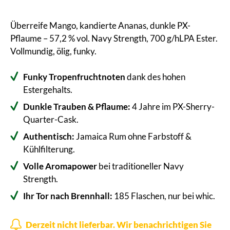
Überreife Mango, kandierte Ananas, dunkle PX-
Pflaume – 57,2 % vol. Navy Strength, 700 g/hLPA Ester.
Vollmundig, ölig, funky.
Funky Tropenfruchtnoten
dank des hohen
Estergehalts.
Dunkle Trauben & Pflaume:
4 Jahre im PX-Sherry-
Quarter-Cask.
Authentisch:
Jamaica Rum ohne Farbstoff &
Kühlfilterung.
Volle Aromapower
bei traditioneller Navy
Strength.
Ihr Tor nach Brennhall:
185 Flaschen, nur bei whic.
Derzeit nicht lieferbar. Wir benachrichtigen Sie