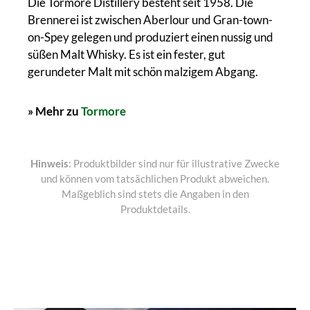
Die Tormore Distillery besteht seit 1958. Die
Brennerei ist zwischen
Aberlour
und Gran-town-
on-Spey gelegen und produziert einen
nussig und
süßen Malt Whisky. Es ist ein fester, gut
gerundeter Malt mit schön malzigem Abgang.
»
Mehr zu
Tormore
Hinweis
: Produktbilder sind nur für illustrative Zwecke
und können vom tatsächlichen Produkt abweichen.
Maßgeblich sind stets die Angaben in den
Produktdetails.