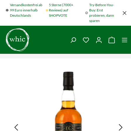
Versandkostenfrei ab
5 Sterne (7000+
Try-Before-You-
Zum Hauptinhalt springen
99 Euro innerhalb
Reviews) auf
Buy: Erst
Deutschlands
SHOPVOTE
probieren, dann
sparen
Du hast 0 Produkte
Warenko
Bildergalerie überspringen