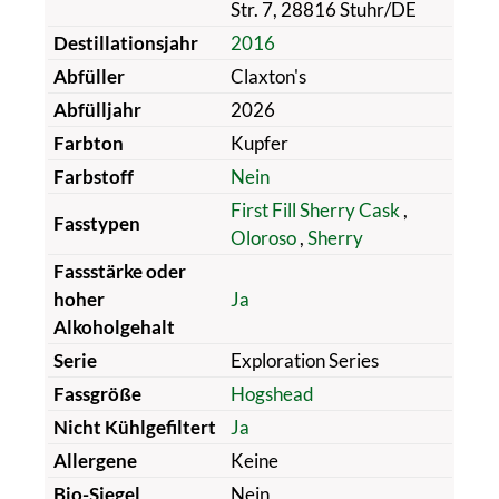
Str. 7, 28816 Stuhr/DE
Destillationsjahr
2016
Abfüller
Claxton's
Abfülljahr
2026
Farbton
Kupfer
Farbstoff
Nein
First Fill Sherry Cask
,
Fasstypen
Oloroso
,
Sherry
Fassstärke oder
hoher
Ja
Alkoholgehalt
Serie
Exploration Series
Fassgröße
Hogshead
Nicht Kühlgefiltert
Ja
Allergene
Keine
Bio-Siegel
Nein