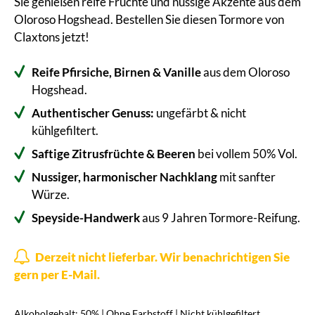
Sie genießen reife Früchte und nussige Akzente aus dem
Oloroso Hogshead. Bestellen Sie diesen Tormore von
Claxtons jetzt!
Reife Pfirsiche, Birnen & Vanille
aus dem Oloroso
Hogshead.
Authentischer Genuss:
ungefärbt & nicht
kühlgefiltert.
Saftige Zitrusfrüchte & Beeren
bei vollem 50% Vol.
Nussiger, harmonischer Nachklang
mit sanfter
Würze.
Speyside-Handwerk
aus 9 Jahren Tormore-Reifung.
Derzeit nicht lieferbar. Wir benachrichtigen Sie
gern per E-Mail.
Alkoholgehalt: 50% | Ohne Farbstoff | Nicht kühlgefiltert