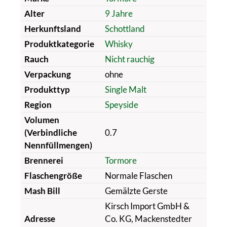
Alter
9 Jahre
Herkunftsland
Schottland
Produktkategorie
Whisky
Rauch
Nicht rauchig
Verpackung
ohne
Produkttyp
Single Malt
Region
Speyside
Volumen
(Verbindliche
0.7
Nennfüllmengen)
Brennerei
Tormore
Flaschengröße
Normale Flaschen
Mash Bill
Gemälzte Gerste
Kirsch Import GmbH &
Adresse
Co. KG, Mackenstedter