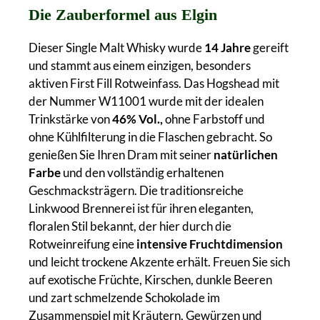
Die Zauberformel aus Elgin
Dieser Single Malt Whisky wurde
14 Jahre
gereift
und stammt aus einem einzigen, besonders
aktiven First Fill Rotweinfass. Das Hogshead mit
der Nummer W11001 wurde mit der idealen
Trinkstärke von
46% Vol.,
ohne Farbstoff und
ohne Kühlfilterung in die Flaschen gebracht. So
genießen Sie Ihren Dram mit seiner
natürlichen
Farbe
und den vollständig erhaltenen
Geschmacksträgern. Die traditionsreiche
Linkwood Brennerei ist für ihren eleganten,
floralen Stil bekannt, der hier durch die
Rotweinreifung eine
intensive Fruchtdimension
und leicht trockene Akzente erhält. Freuen Sie sich
auf exotische Früchte, Kirschen, dunkle Beeren
und zart schmelzende Schokolade im
Zusammenspiel mit Kräutern, Gewürzen und