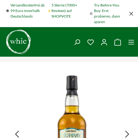
Versandkostenfrei ab
5 Sterne (7000+
Try-Before-You-
Zum Hauptinhalt springen
99 Euro innerhalb
Reviews) auf
Buy: Erst
Deutschlands
SHOPVOTE
probieren, dann
sparen
Du hast 0 Produkte
Warenko
Bildergalerie überspringen