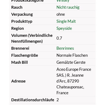
Produktkategorie
Whisky
Rauch
Nicht rauchig
Verpackung
ohne
Produkttyp
Single Malt
Region
Speyside
Volumen (Verbindliche
0.7
Nennfüllmengen)
Brennerei
Benrinnes
Flaschengröße
Normale Flaschen
Mash Bill
Gemälzte Gerste
Aceo Europe France
SAS, ) R. Jeanne
Adresse
d'Arc, 87290
Chateauponsac,
France
Destillationsdurchläufe
2