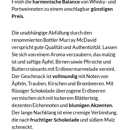
Finish die
harmonische Balance
von Whisky- und
Portweinnoten zu einem unschlagbar
günstigen
Preis.
Die unabhängige Abfüllung durch den
renommierten Bottler Murray McDavid
verspricht gute Qualität und Authentizität. Lassen
Sie sich von einem Aroma verzaubern, das malzig
ist und saftige Äpfel, Birnen sowie Pfirsiche und
Buttercroissants mit Erdbeermarmelade vereint.
Der Geschmack ist
vollmundig
mit Noten von
Äpfeln, Trauben, Kirschen und Brombeeren. Mit
flüssiger Schokolade überzogene Erdbeeren
vermischen sich mit lockerem Blätterteig,
dezenten Eichennoten und
blumigen Akzenten.
Der lange Nachklang ist eine cremige Verbindung,
die nach
fruchtiger Schokolade
und süßem Malz
schmeckt.