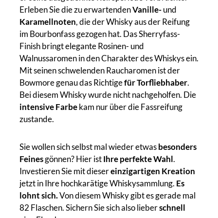
Erleben Sie die zu erwartenden
Vanille-
und
Karamellnoten
, die der Whisky aus der Reifung
im Bourbonfass gezogen hat. Das Sherryfass-
Finish bringt elegante Rosinen- und
Walnussaromen in den Charakter des Whiskys ein.
Mit seinen schwelenden Raucharomen ist der
Bowmore genau das Richtige
für Torfliebhaber
.
Bei diesem Whisky wurde nicht nachgeholfen. Die
intensive Farbe
kam nur über die Fassreifung
zustande.
Sie wollen sich selbst mal wieder etwas
besonders
Feines
gönnen? Hier ist
Ihre perfekte Wahl
.
Investieren Sie mit dieser
einzigartigen Kreation
jetzt in Ihre hochkarätige Whiskysammlung.
Es
lohnt sich.
Von diesem Whisky gibt es gerade mal
82 Flaschen. Sichern Sie sich also lieber
schnell