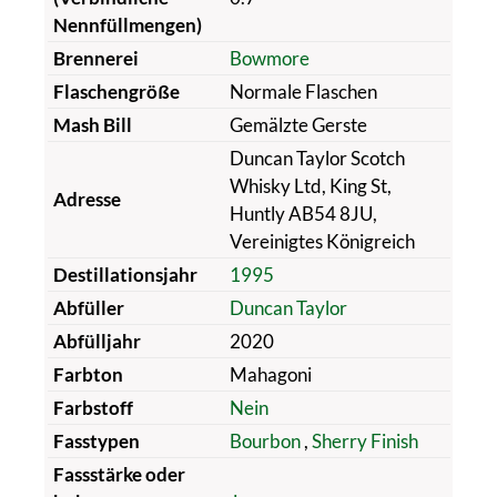
Nennfüllmengen)
Brennerei
Bowmore
Flaschengröße
Normale Flaschen
Mash Bill
Gemälzte Gerste
Duncan Taylor Scotch
Whisky Ltd, King St,
Adresse
Huntly AB54 8JU,
Vereinigtes Königreich
Destillationsjahr
1995
Abfüller
Duncan Taylor
Abfülljahr
2020
Farbton
Mahagoni
Farbstoff
Nein
Fasstypen
Bourbon
,
Sherry Finish
Fassstärke oder