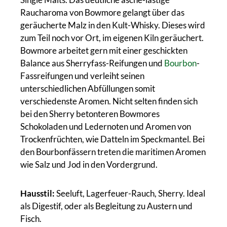
Raucharoma von Bowmore gelangt über das
geräucherte Malz in den Kult-Whisky. Dieses wird
zum Teil noch vor Ort, im eigenen Kiln geräuchert.
Bowmore arbeitet gern mit einer geschickten
Balance aus Sherryfass-Reifungen und
Bourbon
-
Fassreifungen und verleiht seinen
unterschiedlichen Abfüllungen somit
verschiedenste Aromen. Nicht selten finden sich
bei den Sherry betonteren Bowmores
Schokoladen und Ledernoten und Aromen von
Trockenfrüchten, wie Datteln im Speckmantel. Bei
den Bourbonfässern treten die maritimen Aromen
wie Salz und Jod in den Vordergrund.
Hausstil:
Seeluft, Lagerfeuer-Rauch, Sherry. Ideal
als Digestif, oder als Begleitung zu Austern und
Fisch.