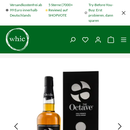
Versandkostenfrei ab
5 Sterne (7000+
Try-Before-You-
Zum Hauptinhalt springen
99 Euro innerhalb
Reviews) auf
Buy: Erst
Deutschlands
SHOPVOTE
probieren, dann
sparen
Du hast 0 Produkte
Warenko
Bildergalerie überspringen