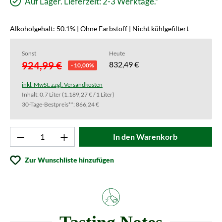
Auf Lager. Lieferzeit: 2-3 Werktage.*
Alkoholgehalt: 50.1% | Ohne Farbstoff | Nicht kühlgefiltert
Sonst
Heute
924,99 €
832,49 €
- 10,00%
inkl. MwSt. zzgl. Versandkosten
Inhalt:
0.7 Liter
(1.189,27 € / 1 Liter)
30-Tage-Bestpreis**: 866,24 €
Produkt Anzahl: Gib den gewünschten Wert ei
In den Warenkorb
Zur Wunschliste hinzufügen