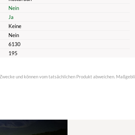
Nein
Ja
Keine
Nein
6130
195
ive Zwecke und können vom tatsächlichen Produkt abweichen. Maßgeblic