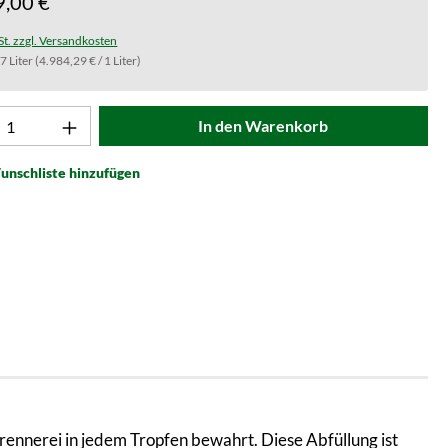
9,00 €
St. zzgl. Versandkosten
.7 Liter
(4.984,29 € / 1 Liter)
t Anzahl: Gib den gewünschten Wert ein od
In den Warenkorb
unschliste hinzufügen
rennerei in jedem Tropfen bewahrt. Diese Abfüllung ist