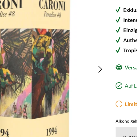
Exklu
Inten
Einzi
Authe
Tropi
Versa
Auf L
Limit
Alkoholgeh