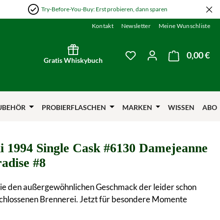
Try-Before-You-Buy: Erst probieren, dann sparen
Kontakt
Newsletter
Meine Wunschliste
0,00 €
Wa
Du hast 0 Produkte auf
Gratis Whiskybuch
UBEHÖR
PROBIERFLASCHEN
MARKEN
WISSEN
ABO
i 1994 Single Cask #6130 Damejeanne
radise #8
Sie den außergewöhnlichen Geschmack der leider schon
schlossenen Brennerei. Jetzt für besondere Momente
.