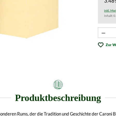
3.48
inkl. Mw
Inhalt:
0
Produk
Zur W
Produktbeschreibung
onderen Rums, der die Tradition und Geschichte der Caroni B