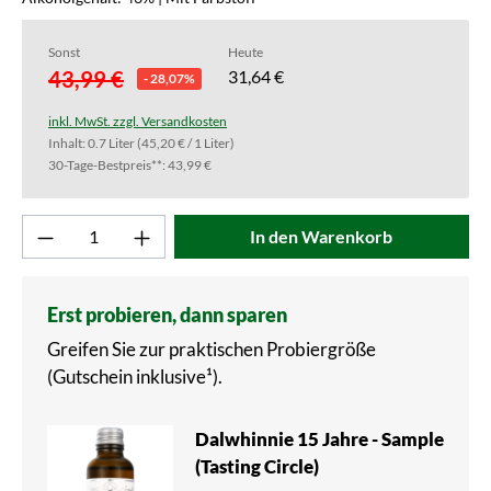
Sonst
Heute
43,99 €
31,64 €
- 28,07%
inkl. MwSt. zzgl. Versandkosten
Inhalt:
0.7 Liter
(45,20 € / 1 Liter)
30-Tage-Bestpreis**: 43,99 €
Produkt Anzahl: Gib den gewünschten Wert ei
In den Warenkorb
Erst probieren, dann sparen
Greifen Sie zur praktischen Probiergröße
(Gutschein inklusive¹).
Dalwhinnie 15 Jahre - Sample
(Tasting Circle)