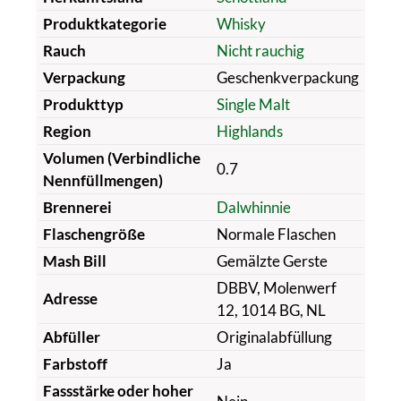
Produktkategorie
Whisky
Rauch
Nicht rauchig
Verpackung
Geschenkverpackung
Produkttyp
Single Malt
Region
Highlands
Volumen (Verbindliche
0.7
Nennfüllmengen)
Brennerei
Dalwhinnie
Flaschengröße
Normale Flaschen
Mash Bill
Gemälzte Gerste
DBBV, Molenwerf
Adresse
12, 1014 BG, NL
Abfüller
Originalabfüllung
Farbstoff
Ja
Fassstärke oder hoher