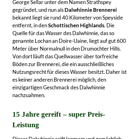
George Sellar unter dem Namen Strathspey
gegründet, und nun als
Dalwhinnie Brennerei
bekannt liegt sie rund 40 Kilometer von Speyside
entfernt, in den
Schottischen Highlands
. Die
Quelle für das Wasser des Dalwhinnie, das so
genannte Lochan an Doire-Uaine, liegt auf gut 600
Meter über Normalnull in den Drumochter Hills.
Von dort
l
äuft das Quellwasser über torfreiche
Böden zur Brennerei, die ein ausschließliches
Nutzungsrecht für dieses Wasser besitzt. Daher ist
es keiner anderen Brennerei möglich, den
einzigartigen Geschmack des Dalwhinnie
nachzuahmen.
15 Jahre gereift – super Preis-
Leistung
Dieser Dalwhinnie reift langsam und gemächlich,