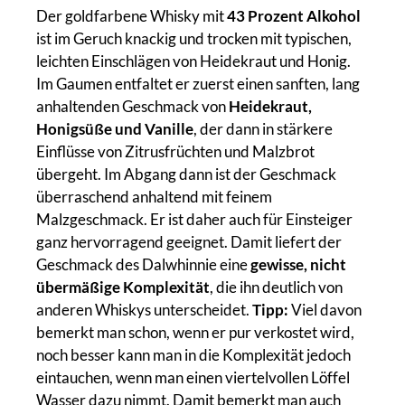
Der goldfarbene Whisky mit
43 Prozent Alkohol
ist im Geruch knackig und trocken mit typischen,
leichten Einschlägen von Heidekraut und Honig.
Im Gaumen entfaltet er zuerst einen sanften, lang
anhaltenden Geschmack von
Heidekraut,
Honigsüße und Vanille
, der dann in stärkere
Einflüsse von Zitrusfrüchten und Malzbrot
übergeht. Im Abgang dann ist der Geschmack
überraschend anhaltend mit feinem
Malzgeschmack. Er ist daher auch für Einsteiger
ganz hervorragend geeignet. Damit liefert der
Geschmack des Dalwhinnie eine
gewisse, nicht
übermäßige Komplexität
, die ihn deutlich von
anderen Whiskys unterscheidet.
Tipp:
Viel davon
bemerkt man schon, wenn er pur verkostet wird,
noch besser kann man in die Komplexität jedoch
eintauchen, wenn man einen viertelvollen Löffel
Wasser dazu nimmt. Damit bemerkt man auch