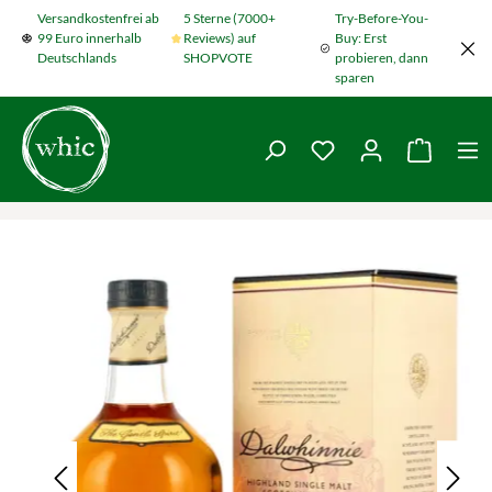
Versandkostenfrei ab
5 Sterne (7000+
Try-Before-You-
Zum Hauptinhalt springen
99 Euro innerhalb
Reviews) auf
Buy: Erst
Deutschlands
SHOPVOTE
probieren, dann
sparen
Du hast 0 Produkte
Warenko
Bildergalerie überspringen