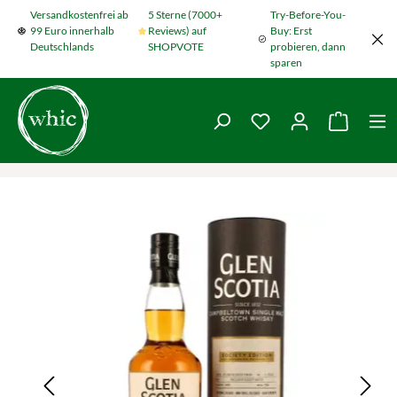
Versandkostenfrei ab
5 Sterne (7000+
Try-Before-You-
Zum Hauptinhalt springen
99 Euro innerhalb
Reviews) auf
Buy: Erst
Deutschlands
SHOPVOTE
probieren, dann
sparen
Du hast 0 Produkte
Warenko
Bildergalerie überspringen