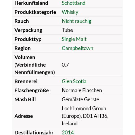
Herkunftsland
Schottland
Produktkategorie
Whisky
Rauch
Nicht rauchig
Verpackung
Tube
Produkttyp
Single Malt
Region
Campbeltown
Volumen
(Verbindliche
0.7
Nennfüllmengen)
Brennerei
Glen Scotia
Flaschengröße
Normale Flaschen
Mash Bill
Gemälzte Gerste
Loch Lomond Group
Adresse
(Europe), D01 AH36,
Ireland
Destillationsjahr
2014