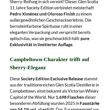
Sherry-Reifung in sich vereint? Dieser Glen Scotia
11 Jahre Society Edition verbindet meisterhaft
Pedro Ximénez und Oloroso Finish
zu einem
außergewöhnlichen Geschmackserlebnis. Die
bernsteinfarbene Spirituose ruht in einer
eleganten Verpackung und verspricht bereits
optisch das, was sie geschmacklich hält:
pure
Exklusivität in limitierter Auflage
.
Campbeltown-Charakter trifft auf
Sherry-Eleganz
Diese
Society Edition Exclusive Release
stammt
aus der traditionsreichen Glen Scotia Destillerie in
Campbeltown, einst bekannt als Victorian Whisky
Capital of the World. Nur
1.698 Flaschen
dieser
besonderen Abfüllung wurden 2025 in
Fassstärke
von 54,1% vol.
abgefüllt. Das Zusammenspiel aus