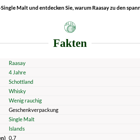
l-Single Malt und entdecken Sie, warum Raasay zu den span
Fakten
Raasay
4 Jahre
Schottland
Whisky
Wenig rauchig
Geschenkverpackung
Single Malt
Islands
en)
0.7