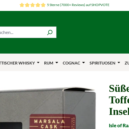
5 Sterne (7000+ Reviews) auf SHOPVOTE
TTISCHER WHISKY
RUM
COGNAC
SPIRITUOSEN
Z
Süße
Toff
Inse
Isle of R