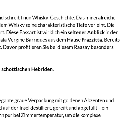
und schreibt nun Whisky-Geschichte. Das mineralreiche
dem Whisky seine charakteristische Tiefe verleiht. Die
t. Diese Fassart ist wirklich ein
seltener Anblick
in der
Marsala Vergine Barriques aus dem Hause
Frazzitta
. Bereits
t. Davon profitieren Sie bei diesem Raasay besonders,
n schottischen Hebriden
.
elegante graue Verpackung mit goldenen Akzenten und
f der Insel destilliert, gereift und abgefüllt – ein
ihn pur bei Zimmertemperatur, um die komplexe