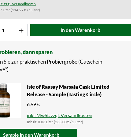
St. zzgl. Versandkosten
.7 Liter
(114,27 € / 1 Liter)
t Anzahl: Gib den gewünschten Wert ein od
In den Warenkorb
probieren, dann sparen
n Sie zur praktischen Probiergröße (Gutschein
ve¹).
Isle of Raasay Marsala Cask Limited
Release - Sample (Tasting Circle)
6,99 €
inkl. MwSt. zzgl. Versandkosten
Inhalt:
0.03 Liter
(233,00 € / 1 Liter)
Sample in den Warenkorb