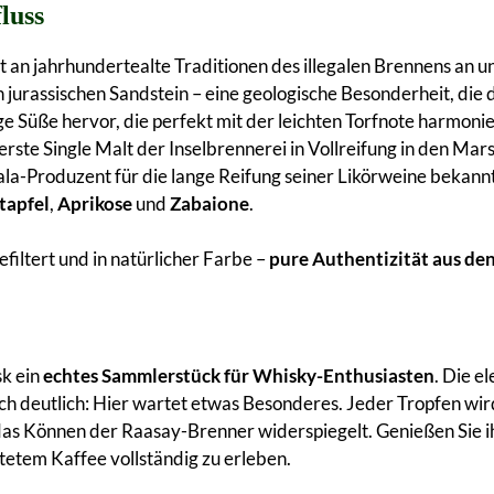
luss
 an jahrhundertealte Traditionen des illegalen Brennens an 
h jurassischen Sandstein – eine geologische Besonderheit, die 
ge Süße hervor, die perfekt mit der leichten Torfnote harmonier
er erste Single Malt der Inselbrennerei in Vollreifung in den 
sala-Produzent für die lange Reifung seiner Likörweine bekann
tapfel
,
Aprikose
und
Zabaione
.
efiltert und in natürlicher Farbe –
pure Authentizität aus de
sk ein
echtes Sammlerstück für Whisky-Enthusiasten
. Die 
 deutlich: Hier wartet etwas Besonderes. Jeder Tropfen wird au
 das Können der Raasay-Brenner widerspiegelt. Genießen Sie 
etem Kaffee vollständig zu erleben.