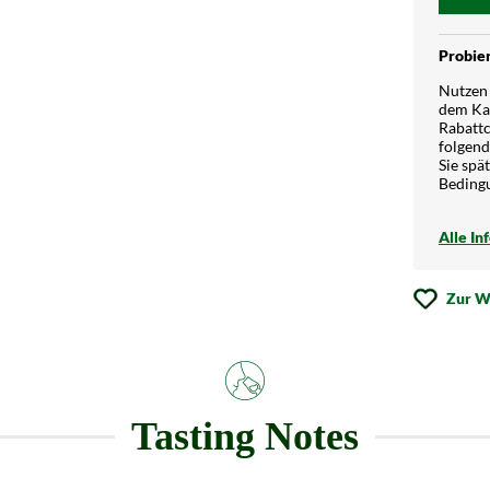
Probier
Nutzen 
dem Kau
Rabattc
folgend
Sie spä
Beding
Alle In
Zur W
Tasting Notes