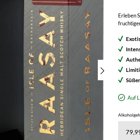
Erleben S
fruchtige
Exoti
Inten
Authe
Limit
Süßer
Auf L
Alkoholgeha
79,9