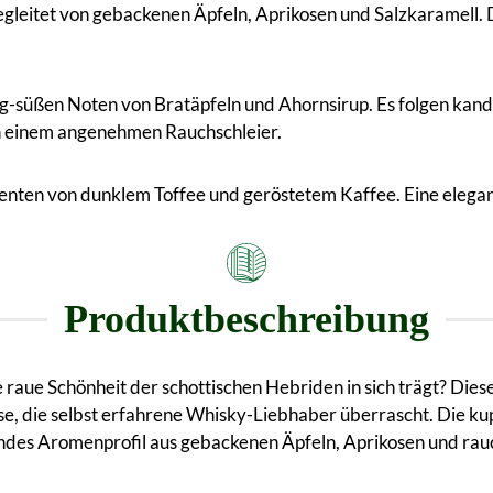
begleitet von gebackenen Äpfeln, Aprikosen und Salzkaramel
lig-süßen Noten von Bratäpfeln und Ahornsirup. Es folgen kand
on einem angenehmen Rauchschleier.
enten von dunklem Toffee und geröstetem Kaffee. Eine elegan
Produktbeschreibung
 raue Schönheit der schottischen Hebriden in sich trägt? Dies
e, die selbst erfahrene Whisky-Liebhaber überrascht. Die kup
endes Aromenprofil aus gebackenen Äpfeln, Aprikosen und rau