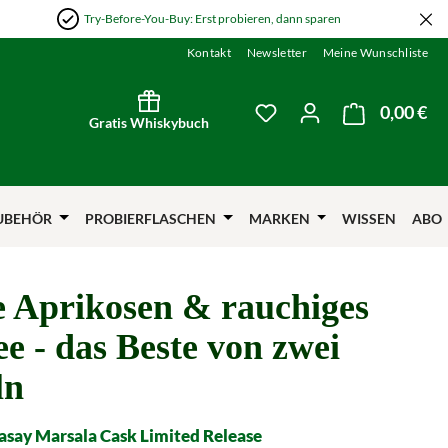
Try-Before-You-Buy: Erst probieren, dann sparen
Kontakt
Newsletter
Meine Wunschliste
0,00 €
Wa
Du hast 0 Produkte auf
Gratis Whiskybuch
UBEHÖR
PROBIERFLASCHEN
MARKEN
WISSEN
ABO
 Aprikosen & rauchiges
ee - das Beste von zwei
ln
aasay Marsala Cask Limited Release