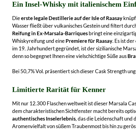
Ein Insel-Whisky mit italienischem Einf
Die
erste legale Destillerie auf der Isle of Raasay
knüpft
Wasser fließt über vulkanisches Gestein und filtert durc
Reifung in Ex-Marsala-Barriques
bringt eine einzigarti
Whiskyreifung und eine
Premiere für Raasay
. Es ist d
im 19. Jahrhundert gegründet, ist der sizilianische Mar
denn so begegnet Ihnen eine vielschichtige Süße aus
Bra
Bei 50,7% Vol. präsentiert sich dieser Cask Strength ung
Limitierte Rarität für Kenner
Mit nur 12.300 Flaschen weltweit ist dieser Marsala Ca
dem charakteristischen Sichtfenster macht bereits optisch
authentisches Inselerlebnis
, das die Leidenschaft und
Aromenvielfalt von süßem Traubenmost bis hin zu geröst