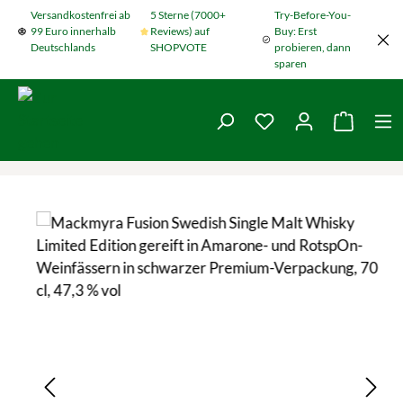
Versandkostenfrei ab
5 Sterne (7000+
Try-Before-You-
Zum Hauptinhalt springen
99 Euro innerhalb
Reviews) auf
Buy: Erst
Deutschlands
SHOPVOTE
probieren, dann
sparen
Du hast 0 Produkte
Warenko
Bildergalerie überspringen