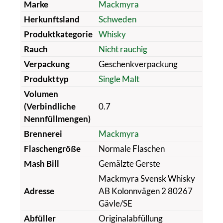
Marke
Mackmyra
Herkunftsland
Schweden
Produktkategorie
Whisky
Rauch
Nicht rauchig
Verpackung
Geschenkverpackung
Produkttyp
Single Malt
Volumen
(Verbindliche
0.7
Nennfüllmengen)
Brennerei
Mackmyra
Flaschengröße
Normale Flaschen
Mash Bill
Gemälzte Gerste
Mackmyra Svensk Whisky
Adresse
AB Kolonnvägen 2 80267
Gävle/SE
Abfüller
Originalabfüllung