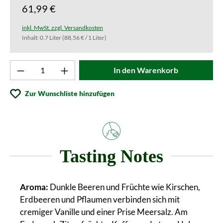
61,99 €
inkl. MwSt. zzgl. Versandkosten
Inhalt:
0.7 Liter
(88,56 € / 1 Liter)
Produkt Anzahl: Gib den gewünschten Wert ei
In den Warenkorb
Zur Wunschliste hinzufügen
Tasting Notes
Aroma:
Dunkle Beeren und Früchte wie Kirschen,
Erdbeeren und Pflaumen verbinden sich mit
cremiger Vanille und einer Prise Meersalz. Am