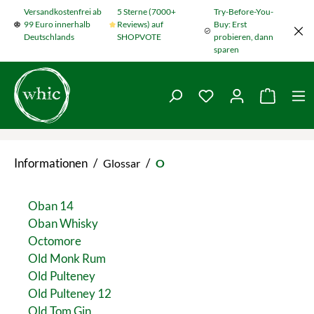
Versandkostenfrei ab
5 Sterne (7000+
Try-Before-You-
Zum Hauptinhalt springen
99 Euro innerhalb
Reviews) auf
Buy: Erst
Deutschlands
SHOPVOTE
probieren, dann
sparen
Du hast 0 Produkte
Warenko
Informationen
/
/
Glossar
O
Oban 14
Oban Whisky
Octomore
Old Monk Rum
Old Pulteney
Old Pulteney 12
Old Tom Gin