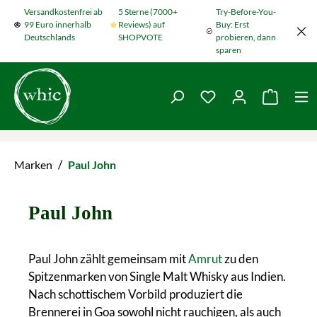
Versandkostenfrei ab
5 Sterne (7000+
Try-Before-You-
Zum Hauptinhalt springen
99 Euro innerhalb
Reviews) auf
Buy: Erst
Deutschlands
SHOPVOTE
probieren, dann
sparen
Du hast 0 Produkte
Warenko
/
Marken
Paul John
Paul John
Paul John zählt gemeinsam mit
Amrut
zu den
Spitzenmarken von Single Malt Whisky aus Indien.
Nach schottischem Vorbild produziert die
Brennerei in Goa sowohl nicht rauchigen, als auch