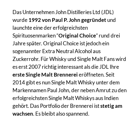
Das Unternehmen John Distilleries Ltd (JDL)
wurde
1992 von Paul P. John
gegründet
und
launchte eine der erfolgreichsten
Spirituosenmarken “
Original Choice
” rund drei
Jahre später. Original Choice ist jedoch ein
sogenannter Extra Neutral Alcohol aus
Zuckerrohr. Für Whisky und Single Malt Fans wird
es erst 2007 richtig interessant als die JDL Ihre
erste Single Malt Brennerei
eröffneten. Seit
2014 gibt es nun Single Malt Whisky unter dem
Markennamen Paul John, der neben Amrut zu den
erfolgreichsten Single Malt Whiskys aus Indien
gehört. Das Portfolio der Brennerei ist
stetig am
wachsen
. Es bleibt also spannend.