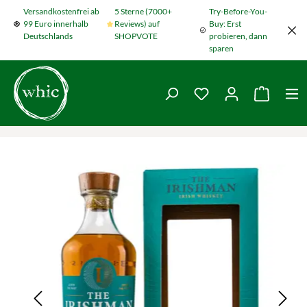
Versandkostenfrei ab
5 Sterne (7000+
Try-Before-You-
Zum Hauptinhalt springen
99 Euro innerhalb
Reviews) auf
Buy: Erst
Deutschlands
SHOPVOTE
probieren, dann
sparen
Du hast 0 Produkte
Warenko
Bildergalerie überspringen