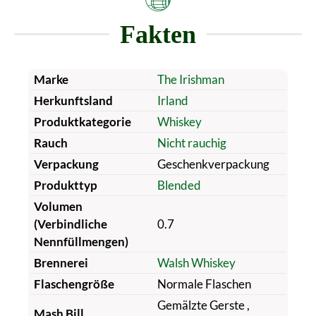
Fakten
Marke
The Irishman
Herkunftsland
Irland
Produktkategorie
Whiskey
Rauch
Nicht rauchig
Verpackung
Geschenkverpackung
Produkttyp
Blended
Volumen
(Verbindliche
0.7
Nennfüllmengen)
Brennerei
Walsh Whiskey
Flaschengröße
Normale Flaschen
Gemälzte Gerste
,
Mash Bill