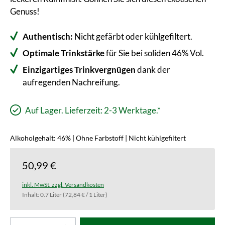
Genuss!
Authentisch:
Nicht gefärbt oder kühlgefiltert.
Optimale Trinkstärke
für Sie bei soliden 46% Vol.
Einzigartiges Trinkvergnügen
dank der
aufregenden Nachreifung.
Auf Lager. Lieferzeit: 2-3 Werktage.*
Alkoholgehalt: 46% | Ohne Farbstoff | Nicht kühlgefiltert
50,99 €
inkl. MwSt. zzgl. Versandkosten
Inhalt:
0.7 Liter
(72,84 € / 1 Liter)
Produkt Anzahl: Gib den gewünschten Wert ei