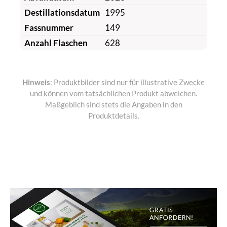
Destillationsdatum
1995
Fassnummer
149
Anzahl Flaschen
628
Hinweis
: Produktbilder sind nur für illustrative Zwecke
und können vom tatsächlichen Produkt abweichen.
Maßgeblich sind stets die Angaben in den
Produktdetails.