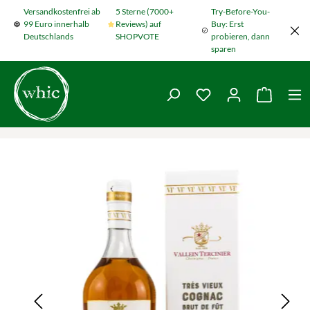
Versandkostenfrei ab
5 Sterne (7000+
Try-Before-You-
Zum Hauptinhalt springen
99 Euro innerhalb
Reviews) auf
Buy: Erst
Deutschlands
SHOPVOTE
probieren, dann
sparen
Du hast 0 Produkte
Warenko
Bildergalerie überspringen