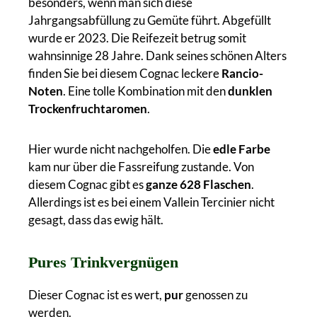
besonders, wenn man sich diese
Jahrgangsabfüllung zu Gemüte führt. Abgefüllt
wurde er 2023. Die Reifezeit betrug somit
wahnsinnige 28 Jahre. Dank seines schönen Alters
finden Sie bei diesem Cognac leckere
Rancio-
Noten
. Eine tolle Kombination mit den
dunklen
Trockenfruchtaromen
.
Hier wurde nicht nachgeholfen. Die
edle Farbe
kam nur über die Fassreifung zustande. Von
diesem Cognac gibt es
ganze 628 Flaschen
.
Allerdings ist es bei einem Vallein Tercinier nicht
gesagt, dass das ewig hält.
Pures Trinkvergnügen
Dieser Cognac ist es wert,
pur
genossen zu
werden.