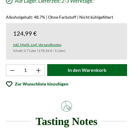
Auf Lager. Lieferzeit: 2-3 Werktage.*
Alkoholgehalt: 48.7% | Ohne Farbstoff | Nicht kühlgefiltert
124,99 €
inkl. MwSt. zzgl. Versandkosten
Inhalt:
0.7 Liter
(178,56 € / 1 Liter)
Produkt Anzahl: Gib den gewünschten Wert ei
In den Warenkorb
Zur Wunschliste hinzufügen
Tasting Notes