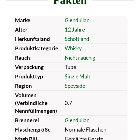
Fakten
Marke
Glendullan
Alter
12 Jahre
Herkunftsland
Schottland
Produktkategorie
Whisky
Rauch
Nicht rauchig
Verpackung
Tube
Produkttyp
Single Malt
Region
Speyside
Volumen
(Verbindliche
0.7
Nennfüllmengen)
Brennerei
Glendullan
Flaschengröße
Normale Flaschen
Mash Bill
Gemälzte Gerste