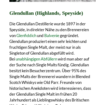
Glendullan (Highlands, Speyside)
Die Glendullan Destillerie wurde 1897 in der
Speyside, in direkter Nähe zu den Brennereien
von
Glenfiddich
und
Balvenie
gegründet.
Glendullan produziert einen sehr leichten und
fruchtigen Single Malt, der meist nur in als
Singleton of Glendullan abgefüllt wird.
Bei
unabhängigen Abfüllern
wird man aber auf
der Suche nach Single Malts fündig. Glendullan
besitzt kein Besucherzentrum. Über 95% des
Single Malts der Brennerei wandern in Blended
Scotch Whiskys wie Old Parr. Freunde von
historischen Anekdoten wird interessieren, dass
der Glendullan Single Malt im frühen 20
Jahrhundert als Lieblingswhisky des Britischen