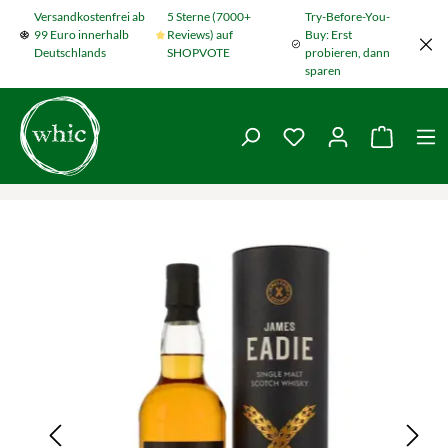
Versandkostenfrei ab
5 Sterne (7000+
Try-Before-You-
Zum Hauptinhalt springen
99 Euro innerhalb
Reviews) auf
Buy: Erst
Deutschlands
SHOPVOTE
probieren, dann
sparen
Du hast 0 Produkte
Warenko
Bildergalerie überspringen