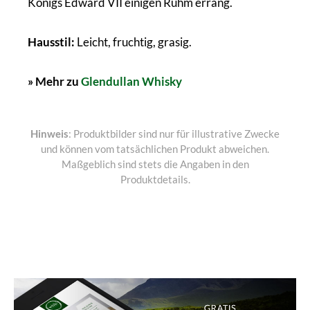
Königs Edward VII einigen Ruhm errang.
Hausstil:
Leicht, fruchtig, grasig.
» Mehr zu
Glendullan Whisky
Hinweis
: Produktbilder sind nur für illustrative Zwecke
und können vom tatsächlichen Produkt abweichen.
Maßgeblich sind stets die Angaben in den
Produktdetails.