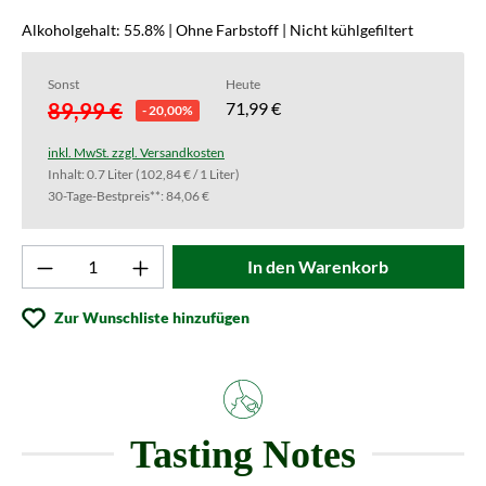
Alkoholgehalt: 55.8% | Ohne Farbstoff | Nicht kühlgefiltert
Sonst
Heute
89,99 €
71,99 €
- 20,00%
inkl. MwSt. zzgl. Versandkosten
Inhalt:
0.7 Liter
(102,84 € / 1 Liter)
30-Tage-Bestpreis**: 84,06 €
Produkt Anzahl: Gib den gewünschten Wert ei
In den Warenkorb
Zur Wunschliste hinzufügen
Tasting Notes