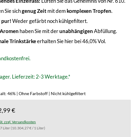
endes Einzelfass:
Lüften Sie das Geheimnis von Nr. 610.
n Sie sich
genug Zeit
mit dem
komplexen Tropfen
.
 pur!
Weder gefärbt noch kühlgefiltert.
 Aromen
haben Sie mit der
unabhängigen
Abfüllung.
ale Trinkstärke
erhalten Sie hier bei 46,0% Vol.
ndkostenfrei.
ager. Lieferzeit: 2-3 Werktage.*
lt: 46% | Ohne Farbstoff | Nicht kühlgefiltert
2,99 €
St. zzgl. Versandkosten
.7 Liter
(10.304,27 € / 1 Liter)