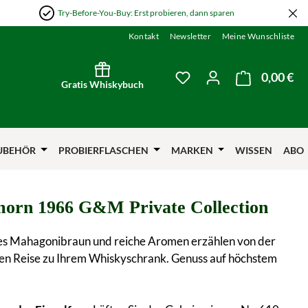
Try-Before-You-Buy: Erst probieren, dann sparen
Kontakt
Newsletter
Meine Wunschliste
0,00 €
Wa
Du hast 0 Produkte auf
Gratis Whiskybuch
UBEHÖR
PROBIERFLASCHEN
MARKEN
WISSEN
ABO
orn 1966 G&M Private Collection
es Mahagonibraun und reiche Aromen erzählen von der
gen Reise zu Ihrem Whiskyschrank. Genuss auf höchstem