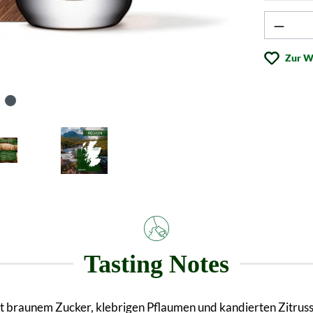
Produk
Zur W
Tasting Notes
t braunem Zucker, klebrigen Pflaumen und kandierten Zitrus