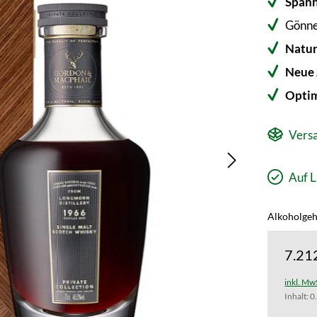
Spann
Gönne
Natur
Neue
Optim
Versa
Auf L
Alkoholgeha
7.21
inkl. Mw
Inhalt:
0