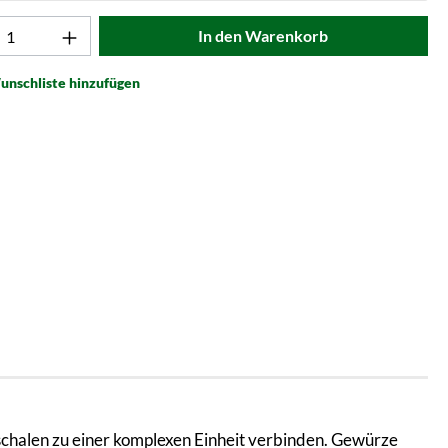
t Anzahl: Gib den gewünschten Wert ein od
In den Warenkorb
unschliste hinzufügen
schalen zu einer komplexen Einheit verbinden. Gewürze