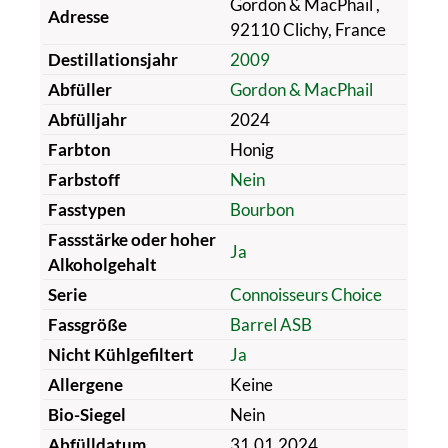
Gordon & MacPhail ,
Adresse
92110 Clichy, France
Destillationsjahr
2009
Abfüller
Gordon & MacPhail
Abfülljahr
2024
Farbton
Honig
Farbstoff
Nein
Fasstypen
Bourbon
Fassstärke oder hoher
Ja
Alkoholgehalt
Serie
Connoisseurs Choice
Fassgröße
Barrel ASB
Nicht Kühlgefiltert
Ja
Allergene
Keine
Bio-Siegel
Nein
Abfülldatum
31.01.2024