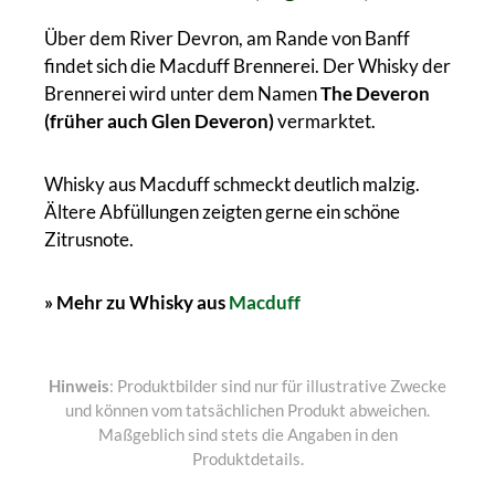
Über dem River Devron, am Rande von Banff
findet sich die Macduff Brennerei. Der Whisky der
Brennerei wird unter dem Namen
The Deveron
(früher auch Glen Deveron)
vermarktet.
Whisky aus Macduff schmeckt deutlich malzig.
Ältere Abfüllungen zeigten gerne ein schöne
Zitrusnote.
» Mehr zu Whisky aus
Macduff
Hinweis
: Produktbilder sind nur für illustrative Zwecke
und können vom tatsächlichen Produkt abweichen.
Maßgeblich sind stets die Angaben in den
Produktdetails.