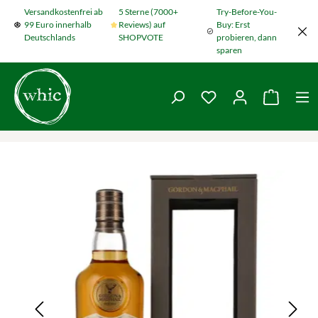
Versandkostenfrei ab
5 Sterne (7000+
Try-Before-You-
Zum Hauptinhalt springen
99 Euro innerhalb
Reviews) auf
Buy: Erst
Deutschlands
SHOPVOTE
probieren, dann
sparen
Du hast 0 Produkte
Warenko
Bildergalerie überspringen