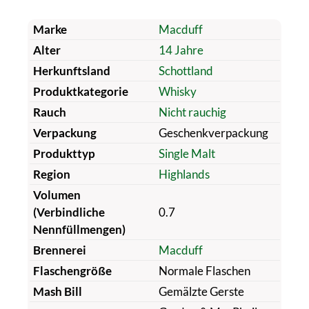
Marke
Macduff
Alter
14 Jahre
Herkunftsland
Schottland
Produktkategorie
Whisky
Rauch
Nicht rauchig
Verpackung
Geschenkverpackung
Produkttyp
Single Malt
Region
Highlands
Volumen
(Verbindliche
0.7
Nennfüllmengen)
Brennerei
Macduff
Flaschengröße
Normale Flaschen
Mash Bill
Gemälzte Gerste