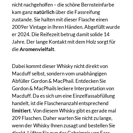
nicht nachgeholfen – die schöne Bernsteinfarbe
kam ganz
natürlich
über die Fassreifung
zustande. Sie halten mit dieser Flasche einen
2009er Vintage in Ihren Händen. Abgefüllt wurde
er 2024. Die Reifezeit betrug damit solide 14
Jahre. Der lange Kontakt mit dem Holz sorgt für
die
Aromenvielfalt
.
Dabei kommt dieser Whisky nicht direkt von
Macduff selbst, sondern vom unabhängigen
Abfüller Gordon & MacPhail. Entdecken Sie
Gordon & MacPhails leckere Interpretation von
Macduff. Da es sich um eine Einzelfassabfüllung
handelt, ist die Flaschenanzahl entsprechend
limitiert
. Von diesem Whisky gibt es gerade mal
209 Flaschen. Daher warten Sie nicht zu lange,
wenn der Whisky Ihnen zusagt und bestellen Sie
direkt. Lüften Sie nun das Geheimnis von Fass