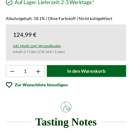
Auf Lager. Lieferzeit: 2-3 Werktage.*
Alkoholgehalt: 58.1% | Ohne Farbstoff | Nicht kühlgefiltert
124,99 €
inkl. MwSt. zzgl. Versandkosten
Inhalt:
0.7 Liter
(178,56 € / 1 Liter)
Produkt Anzahl: Gib den gewünschten Wert ei
In den Warenkorb
Zur Wunschliste hinzufügen
Tasting Notes