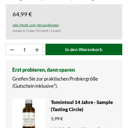
64,99 €
inkl. MwSt. zzgl. Versandkosten
Inhalt:
0.7 Liter
(92,84 € / 1 Liter)
Produkt Anzahl: Gib den gewünschten Wert ei
In den Warenkorb
Erst probieren, dann sparen
Greifen Sie zur praktischen Probiergröße
(Gutschein inklusive¹).
Tomintoul 14 Jahre - Sample
(Tasting Circle)
5,99 €