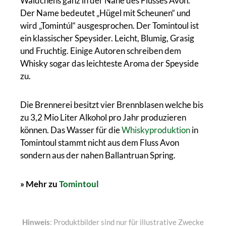
Wäldchens ganz in der Nähe des Flusses Avon.
Der Name bedeutet „Hügel mit Scheunen“ und
wird „Tomintúl“ ausgesprochen. Der Tomintoul ist
ein klassischer Speysider. Leicht, Blumig, Grasig
und Fruchtig. Einige Autoren schreiben dem
Whisky sogar das leichteste Aroma der Speyside
zu.
Die Brennerei besitzt vier Brennblasen welche bis
zu 3,2 Mio Liter Alkohol pro Jahr produzieren
können. Das Wasser für die
Whiskyproduktion
in
Tomintoul stammt nicht aus dem Fluss Avon
sondern aus der nahen Ballantruan Spring.
» Mehr zu
Tomintoul
Hinweis
: Produktbilder sind nur für illustrative Zwecke