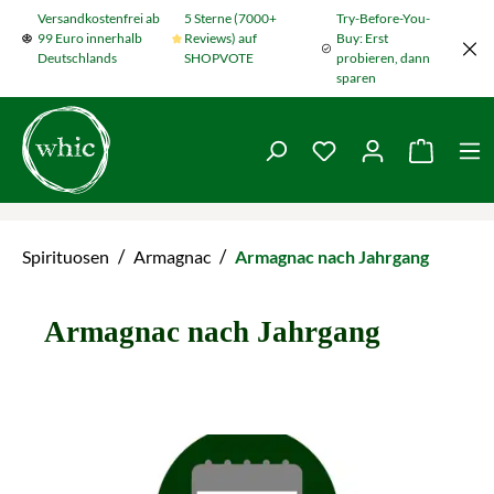
Versandkostenfrei ab
5 Sterne (7000+
Try-Before-You-
Zum Hauptinhalt springen
99 Euro innerhalb
Reviews) auf
Buy: Erst
Deutschlands
SHOPVOTE
probieren, dann
sparen
Du hast 0 Produkte
Warenko
/
/
Spirituosen
Armagnac
Armagnac nach Jahrgang
Armagnac nach Jahrgang