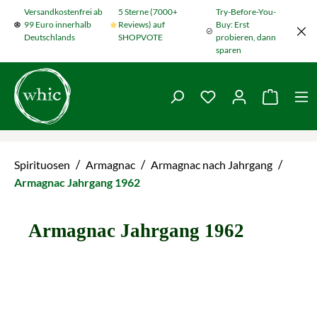
Versandkostenfrei ab
5 Sterne (7000+
Try-Before-You-
Zum Hauptinhalt springen
99 Euro innerhalb
Reviews) auf
Buy: Erst
Deutschlands
SHOPVOTE
probieren, dann
sparen
Du hast 0 Produkte
Warenko
/
/
/
Spirituosen
Armagnac
Armagnac nach Jahrgang
Armagnac Jahrgang 1962
Armagnac Jahrgang 1962