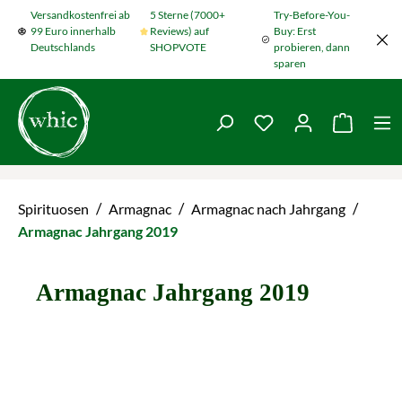
Versandkostenfrei ab
5 Sterne (7000+
Try-Before-You-
Zum Hauptinhalt springen
99 Euro innerhalb
Reviews) auf
Buy: Erst
Deutschlands
SHOPVOTE
probieren, dann
sparen
Du hast 0 Produkte
Warenko
/
/
/
Spirituosen
Armagnac
Armagnac nach Jahrgang
Armagnac Jahrgang 2019
Armagnac Jahrgang 2019