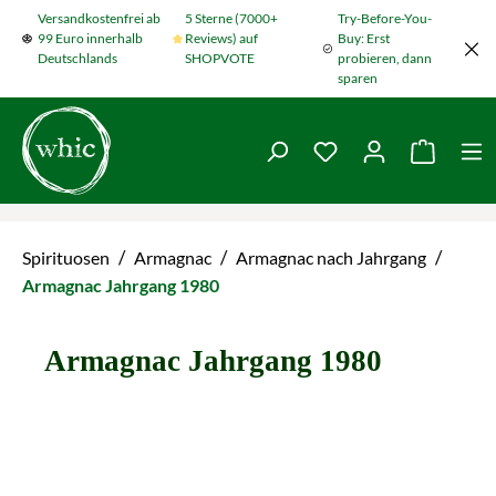
Versandkostenfrei ab
5 Sterne (7000+
Try-Before-You-
Zum Hauptinhalt springen
99 Euro innerhalb
Reviews) auf
Buy: Erst
Deutschlands
SHOPVOTE
probieren, dann
sparen
Du hast 0 Produkte
Warenko
/
/
/
Spirituosen
Armagnac
Armagnac nach Jahrgang
Armagnac Jahrgang 1980
Armagnac Jahrgang 1980