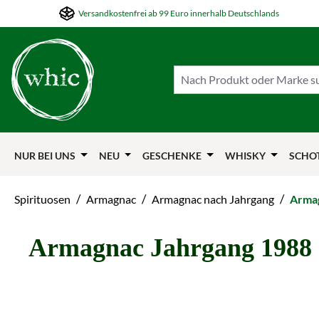
Versandkostenfrei ab 99 Euro innerhalb Deutschlands
m Hauptinhalt springen
Zur Suche springen
Zur Hauptnavigation springen
NUR BEI UNS
NEU
GESCHENKE
WHISKY
SCHO
/
/
/
Spirituosen
Armagnac
Armagnac nach Jahrgang
Armag
Armagnac Jahrgang 1988