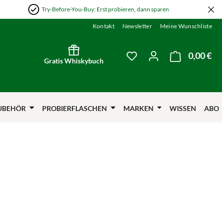
Try-Before-You-Buy: Erst probieren, dann sparen
Kontakt
Newsletter
Meine Wunschliste
0,00 €
Wa
Du hast 0 Produkte auf
Gratis Whiskybuch
UBEHÖR
PROBIERFLASCHEN
MARKEN
WISSEN
ABO