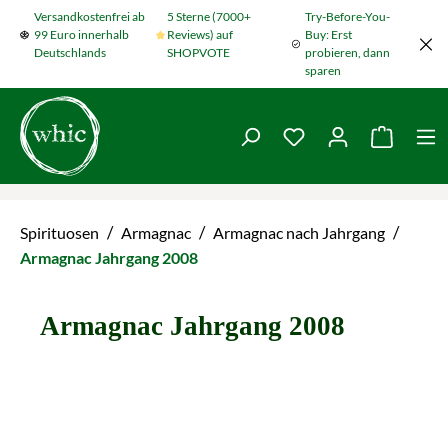
Versandkostenfrei ab
5 Sterne (7000+
Try-Before-You-
Zum Hauptinhalt springen
99 Euro innerhalb
Reviews) auf
Buy: Erst
Deutschlands
SHOPVOTE
probieren, dann
sparen
Du hast 0 Produkte
Warenko
/
/
/
Spirituosen
Armagnac
Armagnac nach Jahrgang
Armagnac Jahrgang 2008
Armagnac Jahrgang 2008