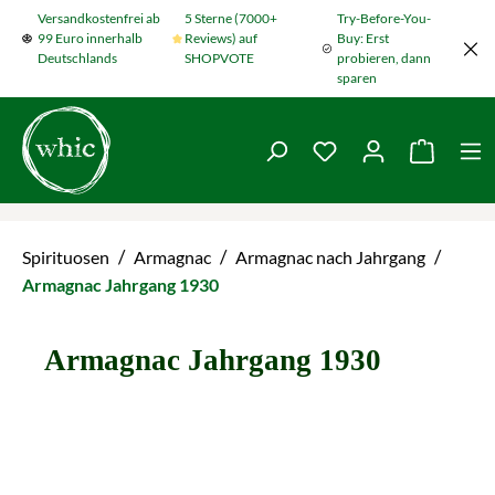
Versandkostenfrei ab
5 Sterne (7000+
Try-Before-You-
Zum Hauptinhalt springen
99 Euro innerhalb
Reviews) auf
Buy: Erst
Deutschlands
SHOPVOTE
probieren, dann
sparen
Du hast 0 Produkte
Warenko
/
/
/
Spirituosen
Armagnac
Armagnac nach Jahrgang
Armagnac Jahrgang 1930
Armagnac Jahrgang 1930