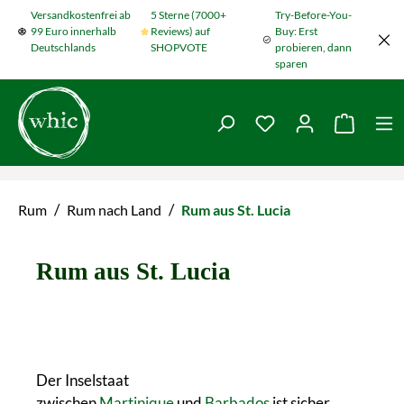
Versandkostenfrei ab
5 Sterne (7000+
Try-Before-You-
Zum Hauptinhalt springen
99 Euro innerhalb
Reviews) auf
Buy: Erst
Deutschlands
SHOPVOTE
probieren, dann
sparen
Du hast 0 Produkte
Warenko
/
/
Rum
Rum nach Land
Rum aus St. Lucia
Rum aus St. Lucia
Der Inselstaat
zwischen
Martinique
und
Barbados
ist sicher