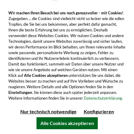
Wir machen Ihren Besuch bei uns noch genussvoller - mit Cookies!
Zugegeben ... die Cookies sind vielleicht nicht so lecker wie die edlen
Tropfen, die Sie bei uns bekommen, aber perfekt dafür gemacht,
Ihnen die beste Erfahrung bei uns zu ermöglichen. Deshalb
verwendet diese Websites Cookies. Wir nutzen Cookies und andere
Technologien, damit unsere Websites zuverlässig und sicher laufen,
Ramero Rum 2003/2022 - 19 Jahre Single
wir deren Performance im Blick behalten, um Ihnen relevante Inhalte
Bourbon Cask No. 012
sowie passende, personalisierte Werbung zu zeigen, Fehler zu
identifizieren und Ihr Nutzererlebnis kontinuierlich zu verbessern.
Reife Aromen aus 19 Jahren Reifezeit kommen
Damit das funktioniert, sammeln wir Daten über unsere Nutzer und
mit köstlicher Intensität in Ihr Glas. Jetzt kaufen
wie sie unsere Angebote auf welchen Geräten nutzen. Mit einen
und in geselliger Runde genießen!
Klick auf
Alle Cookies akzeptieren
unterstützen Sie uns dabei, die
Websites besser zu machen und auf Ihre Vorlieben und Wünsche zu
reagieren. Weitere Details und alle Optionen finden Sie in den
146,99 €
117,59 €
Einstellungen
. Sie können diese auch später jederzeit anpassen.
Inhalt: 0.5 Liter (235,18 €/Liter)
Weitere Informationen finden Sie in unserer
Datenschutzerklärung.
30-Tage-Bestpreis**: 145,52 €
inkl. MwSt. zzgl. Versandkosten
Nur technisch notwendige
Konfigurieren
Alle Cookies akzeptieren