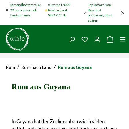
Versandkostenfrei ab
5 Sterne (7000+
Try-Before-You-
Zum Hauptinhalt springen
99 Euro innerhalb
Reviews) auf
Buy: Erst
Deutschlands
SHOPVOTE
probieren, dann
sparen
Du hast 0 Produkte
Warenko
/
/
Rum
Rum nach Land
Rum aus Guyana
Rum aus Guyana
In Guyana hat der Zuckeranbau wie in vielen
mittel- und südamerikanischen Ländern eine lange