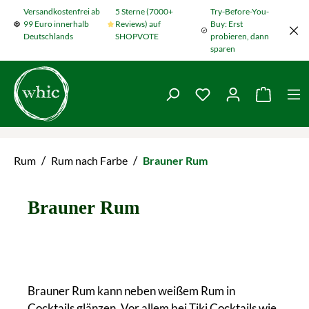
Versandkostenfrei ab
5 Sterne (7000+
Try-Before-You-
Zum Hauptinhalt springen
99 Euro innerhalb
Reviews) auf
Buy: Erst
Deutschlands
SHOPVOTE
probieren, dann
sparen
Du hast 0 Produkte
Warenko
/
/
Rum
Rum nach Farbe
Brauner Rum
Brauner Rum
Brauner Rum kann neben weißem Rum in
Cocktails glänzen. Vor allem bei Tiki Cocktails wie