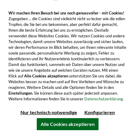
Wir machen Ihren Besuch bei uns noch genussvoller - mit Cookies!
Zugegeben ... die Cookies sind vielleicht nicht so lecker wie die edlen
Tropfen, die Sie bei uns bekommen, aber perfekt dafür gemacht,
Plantation 8 Jahre Trinidad Rum Special
Ihnen die beste Erfahrung bei uns zu ermöglichen. Deshalb
Edition
verwendet diese Websites Cookies. Wir nutzen Cookies und andere
Besonders frischer und fruchtiger Rum mit
Technologien, damit unsere Websites zuverlässig und sicher laufen,
wir deren Performance im Blick behalten, um Ihnen relevante Inhalte
außergewöhnlichem Finish in Cognacfässern.
sowie passende, personalisierte Werbung zu zeigen, Fehler zu
Gleich eine Flasche bestellen.
identifizieren und Ihr Nutzererlebnis kontinuierlich zu verbessern.
Damit das funktioniert, sammeln wir Daten über unsere Nutzer und
43,99 €
wie sie unsere Angebote auf welchen Geräten nutzen. Mit einen
Klick auf
Alle Cookies akzeptieren
unterstützen Sie uns dabei, die
Inhalt: 0.7 Liter (62,84 €/Liter)
Websites besser zu machen und auf Ihre Vorlieben und Wünsche zu
inkl. MwSt. zzgl. Versandkosten
reagieren. Weitere Details und alle Optionen finden Sie in den
Einstellungen
. Sie können diese auch später jederzeit anpassen.
Weitere Informationen finden Sie in unserer
Datenschutzerklärung.
In den Warenkorb
Nur technisch notwendige
Konfigurieren
Alle Produktmerkmale
Alle Cookies akzeptieren