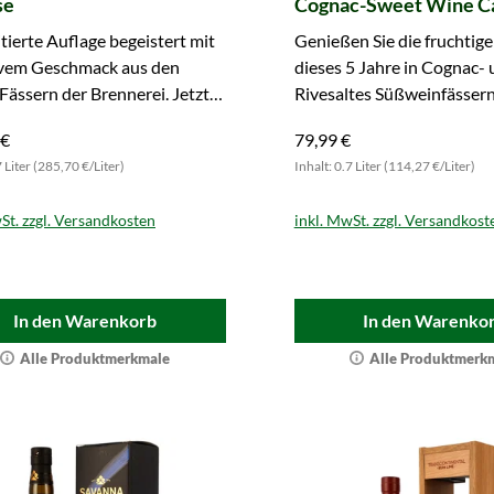
se
Cognac-Sweet Wine C
Cellar Series
itierte Auflage begeistert mit
Genießen Sie die fruchtig
ivem Geschmack aus den
dieses 5 Jahre in Cognac-
Fässern der Brennerei. Jetzt
Rivesaltes Süßweinfässern
 zugreifen.
Rums. Nicht verpassen!
 €
79,99 €
7 Liter (285,70 €/Liter)
Inhalt: 0.7 Liter (114,27 €/Liter)
St. zzgl. Versandkosten
inkl. MwSt. zzgl. Versandkost
In den Warenkorb
In den Warenko
Alle Produktmerkmale
Alle Produktmerk