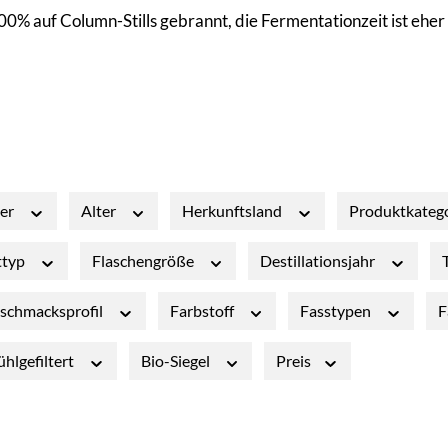
0% auf Column-Stills gebrannt, die Fermentationzeit ist eher k
ler
Alter
Herkunftsland
Produktkateg
ttyp
Flaschengröße
Destillationsjahr
schmacksprofil
Farbstoff
Fasstypen
F
ühlgefiltert
Bio-Siegel
Preis