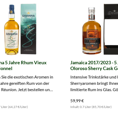
na 5 Jahre Rhum Vieux
Jamaica 2017/2023 - 5
ionnel
Oloroso Sherry Cask 
exclusive Cask Streng
 Sie die exotischen Aromen in
Intensive Trinkstärke und 
Nation)
ahre gereiften Rum von der
Sherryaromen bringt Ihnen
a Réunion. Jetzt bestellen und
limitierte Rum ins Glas. G
ch genießen.
sich diesen Genuss!
59,99 €
7 Liter (64,27 €/Liter)
Inhalt: 0.7 Liter (85,70 €/Liter)