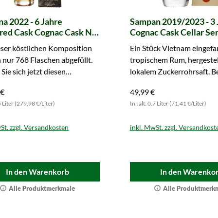
a 2022 - 6 Jahre
Sampan 2019/2023 - 3 
red Cask Cognac Cask No.
Cognac Cask Cellar Ser
rmany exclusive
ser köstlichen Komposition
Ein Stück Vietnam eingefa
nur 768 Flaschen abgefüllt.
tropischem Rum, hergestel
 Sie sich jetzt diesen
lokalem Zuckerrohrsaft. Be
iven Genuss!
jetzt Ihre Flasche!
 €
49,99 €
5 Liter (279,98 €/Liter)
Inhalt: 0.7 Liter (71,41 €/Liter)
St. zzgl. Versandkosten
inkl. MwSt. zzgl. Versandkost
In den Warenkorb
In den Warenko
Alle Produktmerkmale
Alle Produktmerk