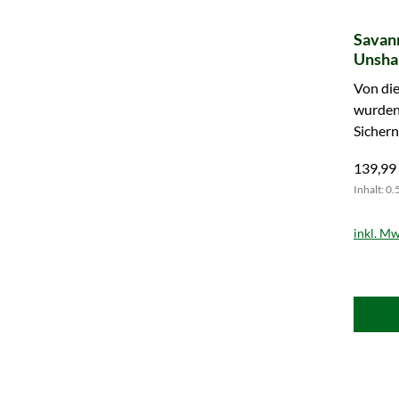
Savann
Unsha
25 Ge
Von die
wurden 
Sichern
exklus
139,99
Inhalt: 0.
inkl. Mw