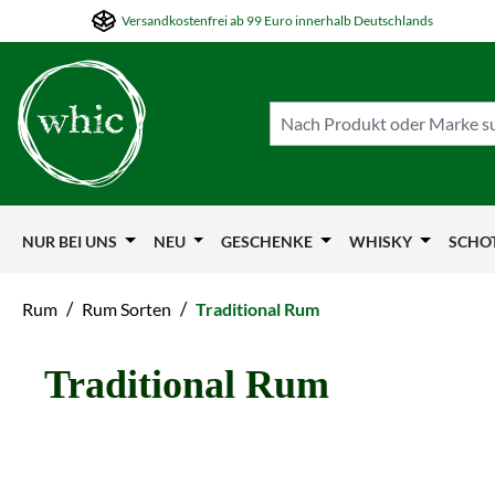
Versandkostenfrei ab 99 Euro innerhalb Deutschlands
m Hauptinhalt springen
Zur Suche springen
Zur Hauptnavigation springen
NUR BEI UNS
NEU
GESCHENKE
WHISKY
SCHO
/
/
Rum
Rum Sorten
Traditional Rum
Traditional Rum