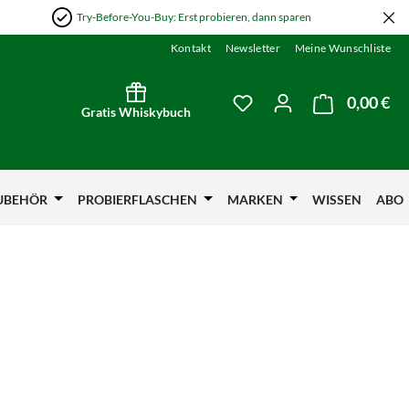
Try-Before-You-Buy: Erst probieren, dann sparen
Kontakt
Newsletter
Meine Wunschliste
0,00 €
Wa
Du hast 0 Produkte auf
Gratis Whiskybuch
UBEHÖR
PROBIERFLASCHEN
MARKEN
WISSEN
ABO