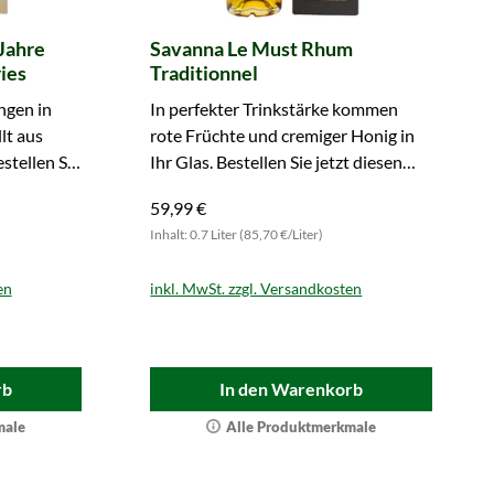
Jahre
Savanna Le Must Rhum
ies
Traditionnel
ngen in
In perfekter Trinkstärke kommen
lt aus
rote Früchte und cremiger Honig in
stellen Sie
Ihr Glas. Bestellen Sie jetzt diesen
köstlichen Rum!
59,99 €
Inhalt: 0.7 Liter (85,70 €/Liter)
en
inkl. MwSt. zzgl. Versandkosten
rb
In den Warenkorb
male
Alle Produktmerkmale