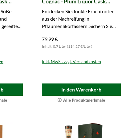
ask
Cognac - Plum Liquor Cask
Cellar Series
e Süße
Entdecken Sie dunkle Fruchtnoten
 und
aus der Nachreifung in
 gereiften
Pflaumenlikörfässern. Sichern Sie
sich dieses Jahrgangsabfüllung.
79,99 €
Inhalt: 0.7 Liter (114,27 €/Liter)
en
inkl. MwSt. zzgl. Versandkosten
rb
In den Warenkorb
male
Alle Produktmerkmale