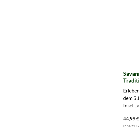
Savan
Tradit
Erleben
dem 5 J
Insel L
gemütli
44,99 €
Inhalt: 0.