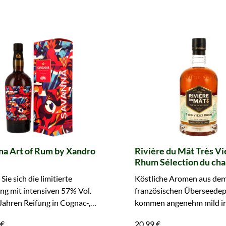
na Art of Rum by Xandro
Rivière du Mât Très V
Rhum Sélection du cha
Sie sich die limitierte
Köstliche Aromen aus de
ng mit intensiven 57% Vol.
französischen Überseede
Jahren Reifung in Cognac-,
kommen angenehm mild in 
- und Portweinfässern.
Jetzt kaufen und genießen
 €
20,99 €