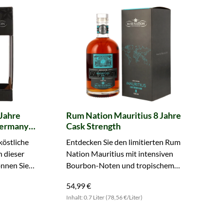
 Jahre
Rum Nation Mauritius 8 Jahre
Germany
Cask Strength
th (Rum
köstliche
Entdecken Sie den limitierten Rum
 dieser
Nation Mauritius mit intensiven
önnen Sie
Bourbon-Noten und tropischem
Flair. Sichern Sie sich Ihre Flasche!
54,99 €
Inhalt: 0.7 Liter (78,56 €/Liter)