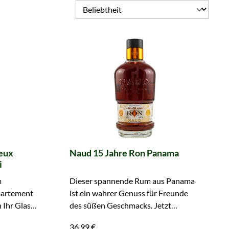
ieux
Naud 15 Jahre Ron Panama
i
m
Dieser spannende Rum aus Panama
partement
ist ein wahrer Genuss für Freunde
Ihr Glas.
des süßen Geschmacks. Jetzt
!
zugreifen!
36,99 €