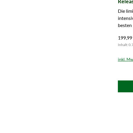
Relea
Die lim
intens
besten 
schnell
199,99
Inhalt: 0.
inkl. Mw