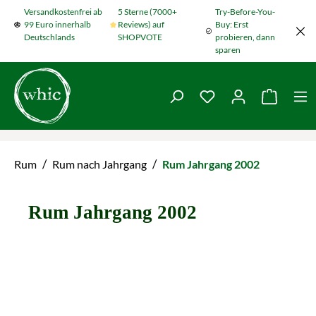
Versandkostenfrei ab
5 Sterne (7000+
Try-Before-You-
Zum Hauptinhalt springen
99 Euro innerhalb
Reviews) auf
Buy: Erst
Deutschlands
SHOPVOTE
probieren, dann
sparen
Du hast 0 Produkte
Warenko
/
/
Rum
Rum nach Jahrgang
Rum Jahrgang 2002
Rum Jahrgang 2002