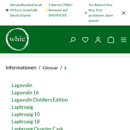
Versandkostenfrei ab
5 Sterne (7000+
Try-Before-You-
Zum Hauptinhalt springen
99 Euro innerhalb
Reviews) auf
Buy: Erst
Deutschlands
SHOPVOTE
probieren, dann
sparen
Du hast 0 Produkte
Warenko
Informationen
/
/
Glossar
L
Lagavulin
Lagavulin 16
Lagavulin Distillers Edition
Laphroaig
Laphroaig 10
Laphroaig 18
Laphroaig Quarter Cask