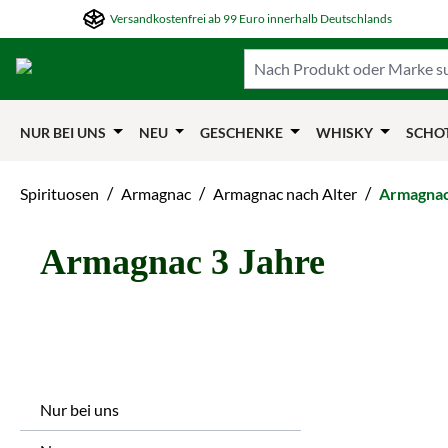
Versandkostenfrei ab 99 Euro innerhalb Deutschlands
m Hauptinhalt springen
Zur Suche springen
Zur Hauptnavigation springen
NUR BEI UNS
NEU
GESCHENKE
WHISKY
SCHO
/
/
/
Spirituosen
Armagnac
Armagnac nach Alter
Armagnac
Armagnac 3 Jahre
Nur bei uns