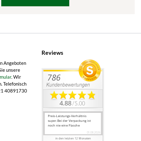
Reviews
en Angeboten
Sie unsere
mular
. Wir
. Telefonisch
 421 40891730