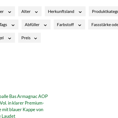
ler
Alter
Herkunftsland
Produktkateg
 Tags
Abfüller
Farbstoff
Fassstärke od
gel
Preis