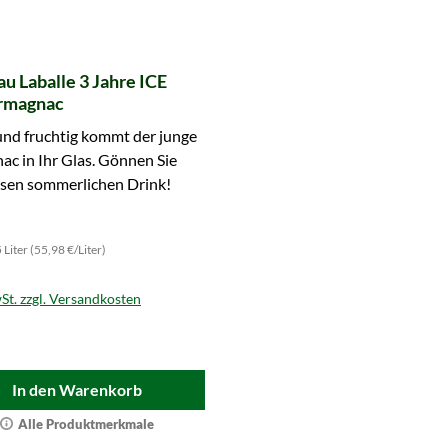
u Laballe 3 Jahre ICE
rmagnac
und fruchtig kommt der junge
c in Ihr Glas. Gönnen Sie
esen sommerlichen Drink!
5 Liter (55,98 €/Liter)
St. zzgl. Versandkosten
In den Warenkorb
Alle Produktmerkmale