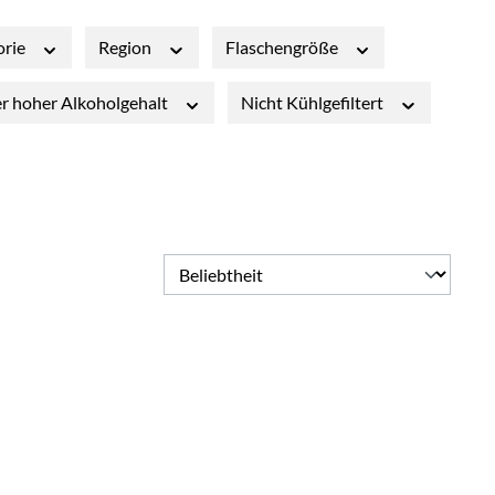
orie
Region
Flaschengröße
er hoher Alkoholgehalt
Nicht Kühlgefiltert