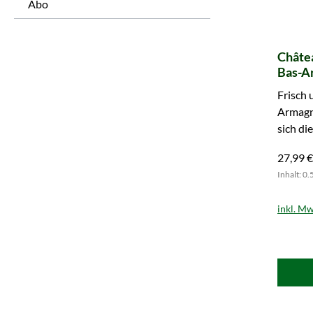
Abo
Châtea
Bas-A
Frisch 
Armagna
sich di
27,99 €
Inhalt: 0.
inkl. Mw