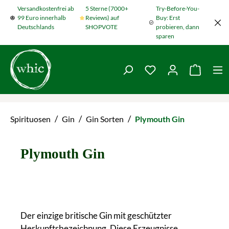
Versandkostenfrei ab
5 Sterne (7000+
Try-Before-You-
Zum Hauptinhalt springen
99 Euro innerhalb
Reviews) auf
Buy: Erst
Deutschlands
SHOPVOTE
probieren, dann
sparen
Du hast 0 Produkte
Warenko
/
/
/
Spirituosen
Gin
Gin Sorten
Plymouth Gin
Plymouth Gin
Der einzige britische Gin mit geschützter
Herkunftsbezeichnung. Diese Erzeugnisse