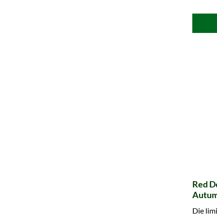
Red Do
Autum
Die lim