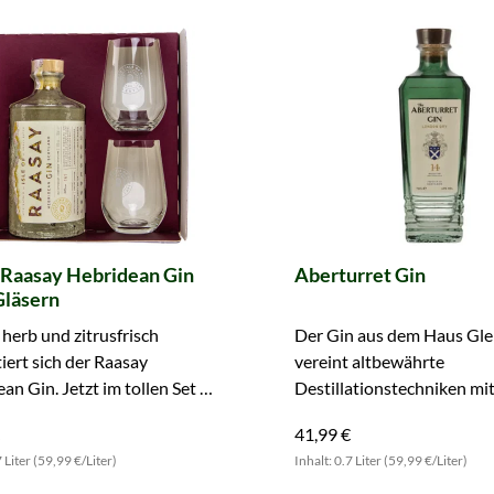
f Raasay Hebridean Gin
Aberturret Gin
Gläsern
herb und zitrusfrisch
Der Gin aus dem Haus Gle
iert sich der Raasay
vereint altbewährte
an Gin. Jetzt im tollen Set mit
Destillationstechniken mi
äsern kaufen!
ausgewählten Botanicals. 
41,99 €
entdecken.
7 Liter (59,99 €/Liter)
Inhalt: 0.7 Liter (59,99 €/Liter)