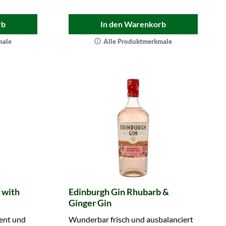
rb
In den Warenkorb
male
Alle Produktmerkmale
 with
Edinburgh Gin Rhubarb &
Ginger Gin
ent und
Wunderbar frisch und ausbalanciert