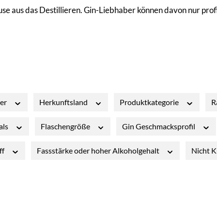
 aus das Destillieren. Gin-Liebhaber können davon nur profit
ler
Herkunftsland
Produktkategorie
R
als
Flaschengröße
Gin Geschmacksprofil
ff
Fassstärke oder hoher Alkoholgehalt
Nicht K