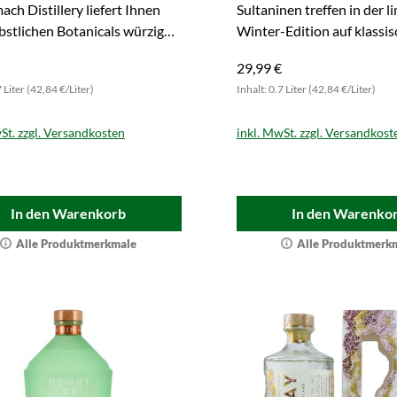
ch Distillery liefert Ihnen
Sultaninen treffen in der li
bstlichen Botanicals würzigen
Winter-Edition auf klassi
 Jetzt kaufen.
London Dry Gin. Zugreifen
29,99 €
7 Liter (42,84 €/Liter)
Inhalt: 0.7 Liter (42,84 €/Liter)
St. zzgl. Versandkosten
inkl. MwSt. zzgl. Versandkost
In den Warenkorb
In den Warenko
Alle Produktmerkmale
Alle Produktmerk