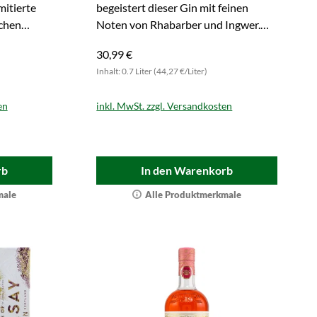
mitierte
begeistert dieser Gin mit feinen
schen
Noten von Rhabarber und Ingwer.
!
Gleich bestellen und genießen.
30,99 €
Inhalt: 0.7 Liter (44,27 €/Liter)
en
inkl. MwSt. zzgl. Versandkosten
rb
In den Warenkorb
male
Alle Produktmerkmale