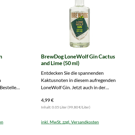
n
BrewDog LoneWolf Gin Cactus
and Lime (50 ml)
Entdecken Sie die spannenden
h
Kaktusnoten in diesem aufregenden
Bestellen
LoneWolf Gin. Jetzt auch in der
jetzt!
kleinen Flasche zum Probieren.
4,99 €
Inhalt: 0.05 Liter (99,80 €/Liter)
en
inkl. MwSt. zzgl. Versandkosten