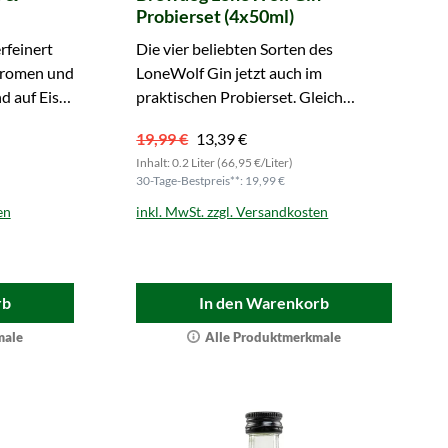
Probierset (4x50ml)
rfeinert
Die vier beliebten Sorten des
aromen und
LoneWolf Gin jetzt auch im
d auf Eis
praktischen Probierset. Gleich
bestellen und miteinander
19,99 €
13,39 €
vergleichen.
Inhalt: 0.2 Liter (66,95 €/Liter)
30-Tage-Bestpreis**: 19,99 €
en
inkl. MwSt. zzgl. Versandkosten
rb
In den Warenkorb
male
Alle Produktmerkmale