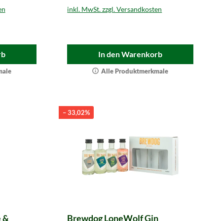
en
inkl. MwSt. zzgl. Versandkosten
rb
In den Warenkorb
male
Alle Produktmerkmale
– 33,02%
e &
Brewdog LoneWolf Gin