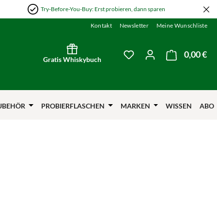
Try-Before-You-Buy: Erst probieren, dann sparen
Kontakt
Newsletter
Meine Wunschliste
0,00 €
Wa
Du hast 0 Produkte auf
Gratis Whiskybuch
UBEHÖR
PROBIERFLASCHEN
MARKEN
WISSEN
ABO