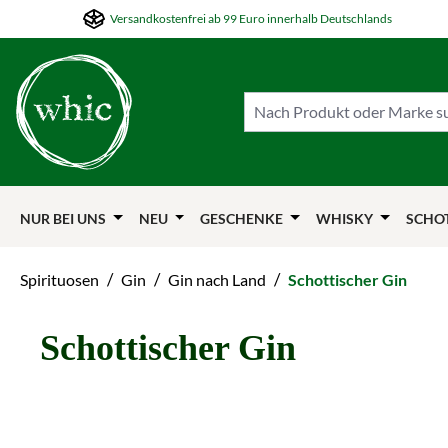
Versandkostenfrei ab 99 Euro innerhalb Deutschlands
m Hauptinhalt springen
Zur Suche springen
Zur Hauptnavigation springen
NUR BEI UNS
NEU
GESCHENKE
WHISKY
SCHO
/
/
/
Spirituosen
Gin
Gin nach Land
Schottischer Gin
Schottischer Gin