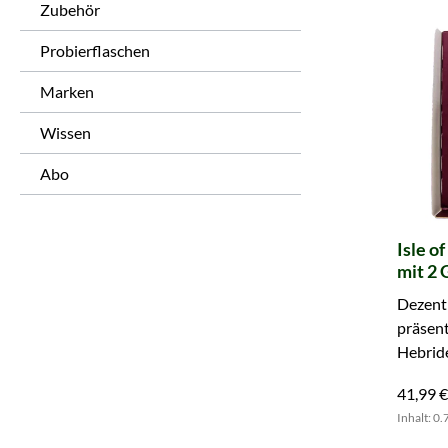
Zubehör
Probierflaschen
Marken
Wissen
Abo
Isle o
mit 2 
Dezent 
präsent
Hebride
zwei Gl
41,99 €
Inhalt: 0.